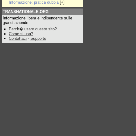
Informazione: pratica dubbia
[
+
]
TRANSNATIONALE.ORG
Informazione libera e indipendente sulle
grandi aziende.
Perch� usare questo sito?
Come si usa?
Contattaci
-
Supporto