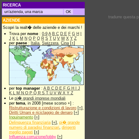
RICERCA
tradurre questa 
AZIENDE
Scopri la realt� delle aziende e dei marchi !
Trova per
nome
:
0-9
A
B
C
D
E
F
G
H
I
J
K
L
M
N
O
P
Q
R
S
T
U
V
W
X
Y
Z
per
paese
:
Italia
,
Swizzera
,
Cina
[
+
]
per
top manager
:
A
B
C
D
E
F
G
H
I
J
K
L
M
N
O
P
Q
R
S
T
U
V
W
X
Y
Z
Le
pi� grandi imprese mondiali
per
tema
, in 2008 [mese scorso +] :
Ristrutturazione e condizioni di lavoro
[
+
],
Diritti Umani e riciclaggio de denaro
[
+
]
Inquinamento
[
+
]
Delinquenza finanziaria
[
+
],
pi� grande
numero di paradisi finanziari
,
dirigenti
meglio pagati
[
+
]
Influenza:corruzione/lobby
[
+
]