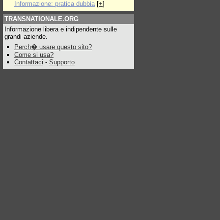
Informazione: pratica dubbia
[
+
]
TRANSNATIONALE.ORG
Informazione libera e indipendente sulle
grandi aziende.
Perch� usare questo sito?
Come si usa?
Contattaci
-
Supporto