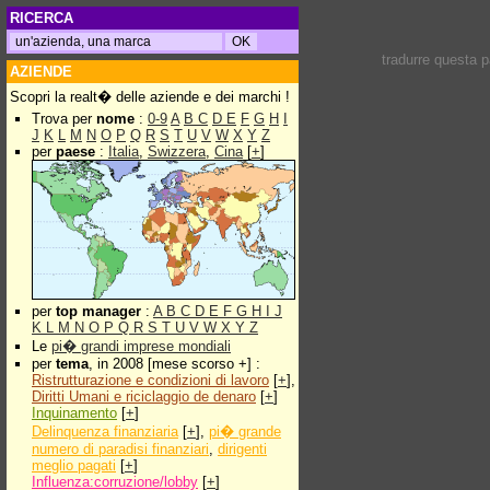
RICERCA
tradurre questa 
AZIENDE
Scopri la realt� delle aziende e dei marchi !
Trova per
nome
:
0-9
A
B
C
D
E
F
G
H
I
J
K
L
M
N
O
P
Q
R
S
T
U
V
W
X
Y
Z
per
paese
:
Italia
,
Swizzera
,
Cina
[
+
]
per
top manager
:
A
B
C
D
E
F
G
H
I
J
K
L
M
N
O
P
Q
R
S
T
U
V
W
X
Y
Z
Le
pi� grandi imprese mondiali
per
tema
, in 2008 [mese scorso +] :
Ristrutturazione e condizioni di lavoro
[
+
],
Diritti Umani e riciclaggio de denaro
[
+
]
Inquinamento
[
+
]
Delinquenza finanziaria
[
+
],
pi� grande
numero di paradisi finanziari
,
dirigenti
meglio pagati
[
+
]
Influenza:corruzione/lobby
[
+
]