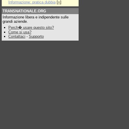
Informazione: pratica dubbia
[
+
]
TRANSNATIONALE.ORG
Informazione libera e indipendente sulle
grandi aziende.
Perch� usare questo sito?
Come si usa?
Contattaci
-
Supporto