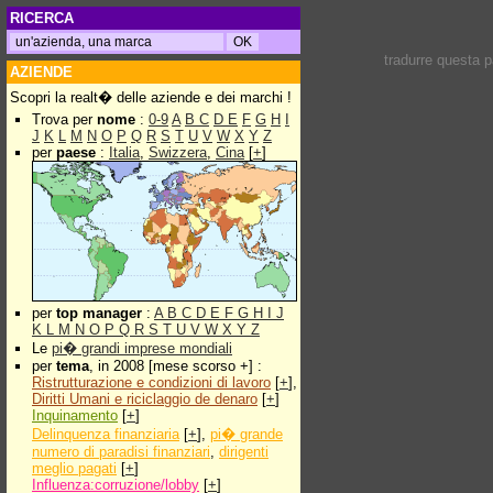
RICERCA
tradurre questa 
AZIENDE
Scopri la realt� delle aziende e dei marchi !
Trova per
nome
:
0-9
A
B
C
D
E
F
G
H
I
J
K
L
M
N
O
P
Q
R
S
T
U
V
W
X
Y
Z
per
paese
:
Italia
,
Swizzera
,
Cina
[
+
]
per
top manager
:
A
B
C
D
E
F
G
H
I
J
K
L
M
N
O
P
Q
R
S
T
U
V
W
X
Y
Z
Le
pi� grandi imprese mondiali
per
tema
, in 2008 [mese scorso +] :
Ristrutturazione e condizioni di lavoro
[
+
],
Diritti Umani e riciclaggio de denaro
[
+
]
Inquinamento
[
+
]
Delinquenza finanziaria
[
+
],
pi� grande
numero di paradisi finanziari
,
dirigenti
meglio pagati
[
+
]
Influenza:corruzione/lobby
[
+
]