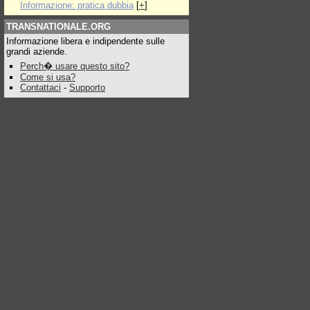
Informazione: pratica dubbia
[
+
]
TRANSNATIONALE.ORG
Informazione libera e indipendente sulle
grandi aziende.
Perch� usare questo sito?
Come si usa?
Contattaci
-
Supporto