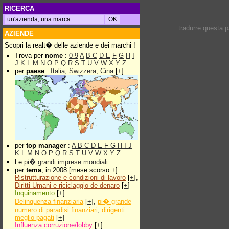
RICERCA
tradurre questa 
AZIENDE
Scopri la realt� delle aziende e dei marchi !
Trova per
nome
:
0-9
A
B
C
D
E
F
G
H
I
J
K
L
M
N
O
P
Q
R
S
T
U
V
W
X
Y
Z
per
paese
:
Italia
,
Swizzera
,
Cina
[
+
]
per
top manager
:
A
B
C
D
E
F
G
H
I
J
K
L
M
N
O
P
Q
R
S
T
U
V
W
X
Y
Z
Le
pi� grandi imprese mondiali
per
tema
, in 2008 [mese scorso +] :
Ristrutturazione e condizioni di lavoro
[
+
],
Diritti Umani e riciclaggio de denaro
[
+
]
Inquinamento
[
+
]
Delinquenza finanziaria
[
+
],
pi� grande
numero di paradisi finanziari
,
dirigenti
meglio pagati
[
+
]
Influenza:corruzione/lobby
[
+
]