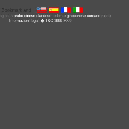
pagina in
arabo
cinese
olandese
tedesco
giapponese
coreano
russo
Informazioni legali
� T&C 1999-2009