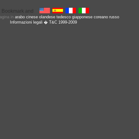
pagina in
arabo
cinese
olandese
tedesco
giapponese
coreano
russo
Informazioni legali
� T&C 1999-2009