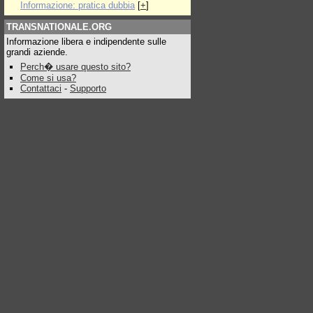
Informazione: pratica dubbia
[
+
]
TRANSNATIONALE.ORG
Informazione libera e indipendente sulle
grandi aziende.
Perch� usare questo sito?
Come si usa?
Contattaci
-
Supporto