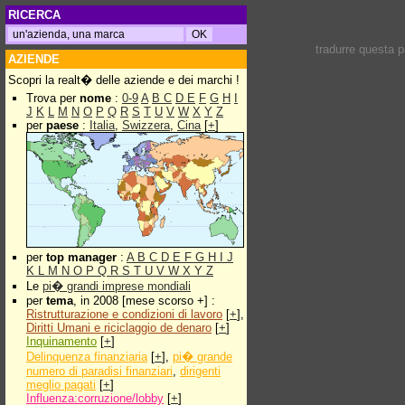
RICERCA
tradurre questa 
AZIENDE
Scopri la realt� delle aziende e dei marchi !
Trova per
nome
:
0-9
A
B
C
D
E
F
G
H
I
J
K
L
M
N
O
P
Q
R
S
T
U
V
W
X
Y
Z
per
paese
:
Italia
,
Swizzera
,
Cina
[
+
]
per
top manager
:
A
B
C
D
E
F
G
H
I
J
K
L
M
N
O
P
Q
R
S
T
U
V
W
X
Y
Z
Le
pi� grandi imprese mondiali
per
tema
, in 2008 [mese scorso +] :
Ristrutturazione e condizioni di lavoro
[
+
],
Diritti Umani e riciclaggio de denaro
[
+
]
Inquinamento
[
+
]
Delinquenza finanziaria
[
+
],
pi� grande
numero di paradisi finanziari
,
dirigenti
meglio pagati
[
+
]
Influenza:corruzione/lobby
[
+
]