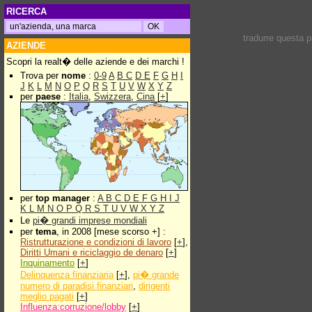
RICERCA
tradurre questa 
AZIENDE
Scopri la realt� delle aziende e dei marchi !
Trova per
nome
:
0-9
A
B
C
D
E
F
G
H
I
J
K
L
M
N
O
P
Q
R
S
T
U
V
W
X
Y
Z
per
paese
:
Italia
,
Swizzera
,
Cina
[
+
]
per
top manager
:
A
B
C
D
E
F
G
H
I
J
K
L
M
N
O
P
Q
R
S
T
U
V
W
X
Y
Z
Le
pi� grandi imprese mondiali
per
tema
, in 2008 [mese scorso +] :
Ristrutturazione e condizioni di lavoro
[
+
],
Diritti Umani e riciclaggio de denaro
[
+
]
Inquinamento
[
+
]
Delinquenza finanziaria
[
+
],
pi� grande
numero di paradisi finanziari
,
dirigenti
meglio pagati
[
+
]
Influenza:corruzione/lobby
[
+
]