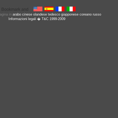
pagina in
arabo
cinese
olandese
tedesco
giapponese
coreano
russo
Informazioni legali
� T&C 1999-2009