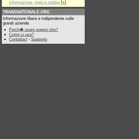
Informazione: pratica dubbia
[
+
]
TRANSNATIONALE.ORG
Informazione libera e indipendente sulle
grandi aziende.
Perch� usare questo sito?
Come si usa?
Contattaci
-
Supporto