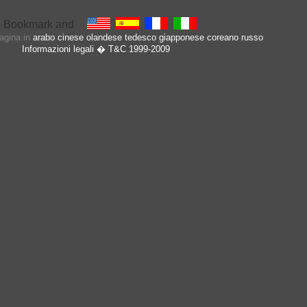
pagina in
arabo
cinese
olandese
tedesco
giapponese
coreano
russo
Informazioni legali
� T&C 1999-2009