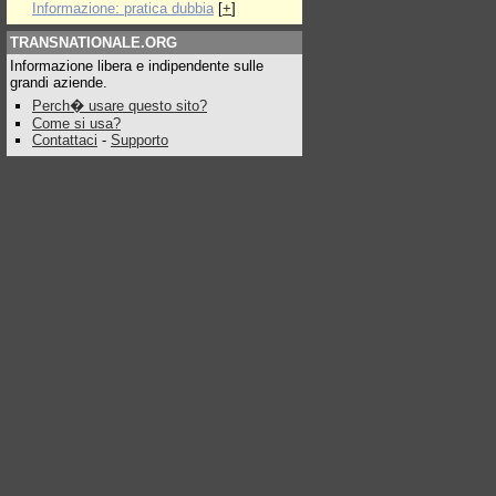
Informazione: pratica dubbia
[
+
]
TRANSNATIONALE.ORG
Informazione libera e indipendente sulle
grandi aziende.
Perch� usare questo sito?
Come si usa?
Contattaci
-
Supporto