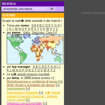
RICERCA
tradurre questa 
AZIENDE
Scopri la realt� delle aziende e dei marchi !
Trova per
nome
:
0-9
A
B
C
D
E
F
G
H
I
J
K
L
M
N
O
P
Q
R
S
T
U
V
W
X
Y
Z
per
paese
:
Italia
,
Swizzera
,
Cina
[
+
]
per
top manager
:
A
B
C
D
E
F
G
H
I
J
K
L
M
N
O
P
Q
R
S
T
U
V
W
X
Y
Z
Le
pi� grandi imprese mondiali
per
tema
, in 2008 [mese scorso +] :
Ristrutturazione e condizioni di lavoro
[
+
],
Diritti Umani e riciclaggio de denaro
[
+
]
Inquinamento
[
+
]
Delinquenza finanziaria
[
+
],
pi� grande
numero di paradisi finanziari
,
dirigenti
meglio pagati
[
+
]
Influenza:corruzione/lobby
[
+
]