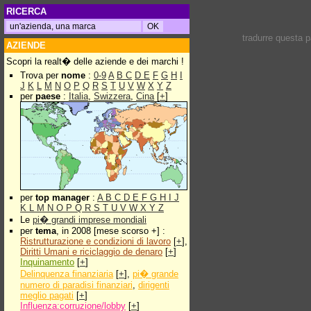
RICERCA
tradurre questa 
AZIENDE
Scopri la realt� delle aziende e dei marchi !
Trova per
nome
:
0-9
A
B
C
D
E
F
G
H
I
J
K
L
M
N
O
P
Q
R
S
T
U
V
W
X
Y
Z
per
paese
:
Italia
,
Swizzera
,
Cina
[
+
]
per
top manager
:
A
B
C
D
E
F
G
H
I
J
K
L
M
N
O
P
Q
R
S
T
U
V
W
X
Y
Z
Le
pi� grandi imprese mondiali
per
tema
, in 2008 [mese scorso +] :
Ristrutturazione e condizioni di lavoro
[
+
],
Diritti Umani e riciclaggio de denaro
[
+
]
Inquinamento
[
+
]
Delinquenza finanziaria
[
+
],
pi� grande
numero di paradisi finanziari
,
dirigenti
meglio pagati
[
+
]
Influenza:corruzione/lobby
[
+
]