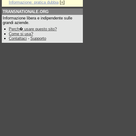
Informazione: pratica dubbia
[
+
]
TRANSNATIONALE.ORG
Informazione libera e indipendente sulle
grandi aziende.
Perch� usare questo sito?
Come si usa?
Contattaci
-
Supporto