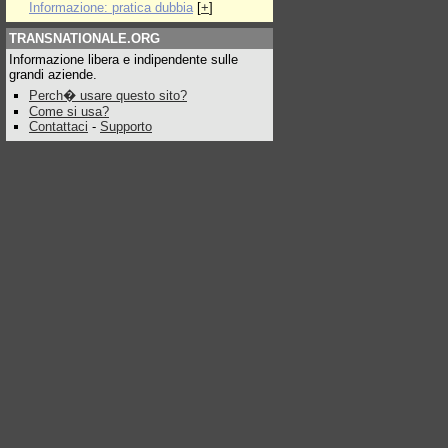
Informazione: pratica dubbia
[
+
]
TRANSNATIONALE.ORG
Informazione libera e indipendente sulle
grandi aziende.
Perch� usare questo sito?
Come si usa?
Contattaci
-
Supporto