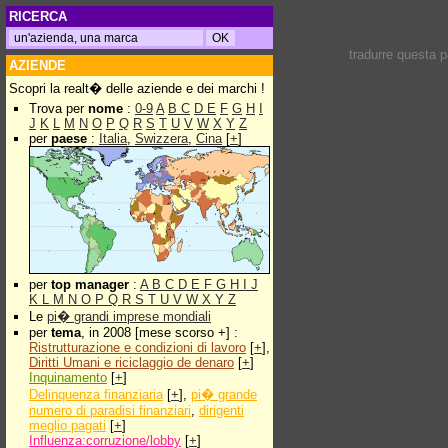
RICERCA
tradurre questa 
AZIENDE
Scopri la realt� delle aziende e dei marchi !
Trova per
nome
:
0-9
A
B
C
D
E
F
G
H
I
J
K
L
M
N
O
P
Q
R
S
T
U
V
W
X
Y
Z
per
paese
:
Italia
,
Swizzera
,
Cina
[
+
]
per
top manager
:
A
B
C
D
E
F
G
H
I
J
K
L
M
N
O
P
Q
R
S
T
U
V
W
X
Y
Z
Le
pi� grandi imprese mondiali
per
tema
, in 2008 [mese scorso +] :
Ristrutturazione e condizioni di lavoro
[
+
],
Diritti Umani e riciclaggio de denaro
[
+
]
Inquinamento
[
+
]
Delinquenza finanziaria
[
+
],
pi� grande
numero di paradisi finanziari
,
dirigenti
meglio pagati
[
+
]
Influenza:corruzione/lobby
[
+
]