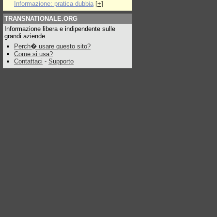
Informazione: pratica dubbia
[
+
]
TRANSNATIONALE.ORG
Informazione libera e indipendente sulle
grandi aziende.
Perch� usare questo sito?
Come si usa?
Contattaci
-
Supporto