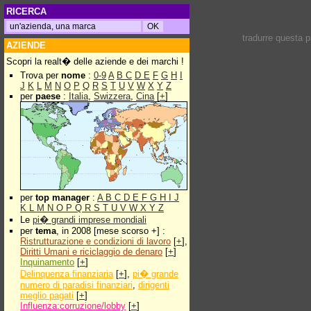
RICERCA
tradurre questa 
AZIENDE
Scopri la realt� delle aziende e dei marchi !
Trova per
nome
:
0-9
A
B
C
D
E
F
G
H
I
J
K
L
M
N
O
P
Q
R
S
T
U
V
W
X
Y
Z
per
paese
:
Italia
,
Swizzera
,
Cina
[
+
]
per
top manager
:
A
B
C
D
E
F
G
H
I
J
K
L
M
N
O
P
Q
R
S
T
U
V
W
X
Y
Z
Le
pi� grandi imprese mondiali
per
tema
, in 2008 [mese scorso +] :
Ristrutturazione e condizioni di lavoro
[
+
],
Diritti Umani e riciclaggio de denaro
[
+
]
Inquinamento
[
+
]
Delinquenza finanziaria
[
+
],
pi� grande
numero di paradisi finanziari
,
dirigenti
meglio pagati
[
+
]
Influenza:corruzione/lobby
[
+
]