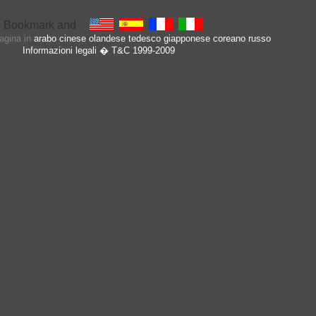
pagina in
arabo
cinese
olandese
tedesco
giapponese
coreano
russo
Informazioni legali
� T&C 1999-2009