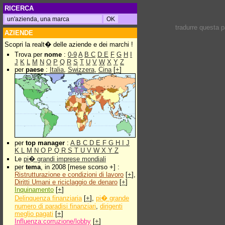
RICERCA
tradurre questa 
AZIENDE
Scopri la realt� delle aziende e dei marchi !
Trova per
nome
:
0-9
A
B
C
D
E
F
G
H
I
J
K
L
M
N
O
P
Q
R
S
T
U
V
W
X
Y
Z
per
paese
:
Italia
,
Swizzera
,
Cina
[
+
]
per
top manager
:
A
B
C
D
E
F
G
H
I
J
K
L
M
N
O
P
Q
R
S
T
U
V
W
X
Y
Z
Le
pi� grandi imprese mondiali
per
tema
, in 2008 [mese scorso +] :
Ristrutturazione e condizioni di lavoro
[
+
],
Diritti Umani e riciclaggio de denaro
[
+
]
Inquinamento
[
+
]
Delinquenza finanziaria
[
+
],
pi� grande
numero di paradisi finanziari
,
dirigenti
meglio pagati
[
+
]
Influenza:corruzione/lobby
[
+
]