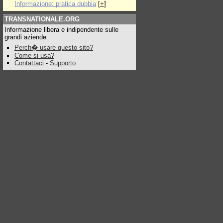
Informazione: pratica dubbia
[
+
]
TRANSNATIONALE.ORG
Informazione libera e indipendente sulle
grandi aziende.
Perch� usare questo sito?
Come si usa?
Contattaci
-
Supporto