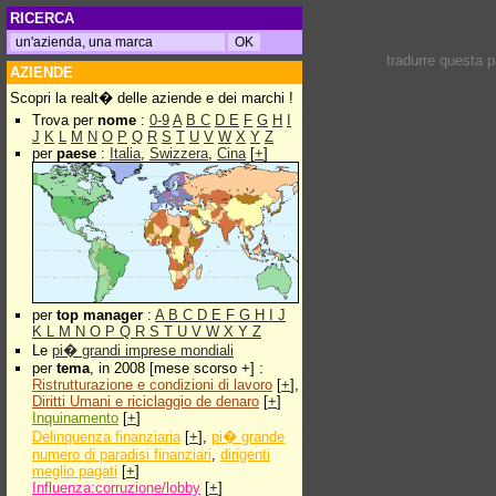
RICERCA
tradurre questa 
AZIENDE
Scopri la realt� delle aziende e dei marchi !
Trova per
nome
:
0-9
A
B
C
D
E
F
G
H
I
J
K
L
M
N
O
P
Q
R
S
T
U
V
W
X
Y
Z
per
paese
:
Italia
,
Swizzera
,
Cina
[
+
]
per
top manager
:
A
B
C
D
E
F
G
H
I
J
K
L
M
N
O
P
Q
R
S
T
U
V
W
X
Y
Z
Le
pi� grandi imprese mondiali
per
tema
, in 2008 [mese scorso +] :
Ristrutturazione e condizioni di lavoro
[
+
],
Diritti Umani e riciclaggio de denaro
[
+
]
Inquinamento
[
+
]
Delinquenza finanziaria
[
+
],
pi� grande
numero di paradisi finanziari
,
dirigenti
meglio pagati
[
+
]
Influenza:corruzione/lobby
[
+
]