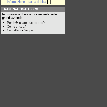
Informazione: pratica dubbia
[
+
]
TRANSNATIONALE.ORG
Informazione libera e indipendente sulle
grandi aziende.
Perch� usare questo sito?
Come si usa?
Contattaci
-
Supporto