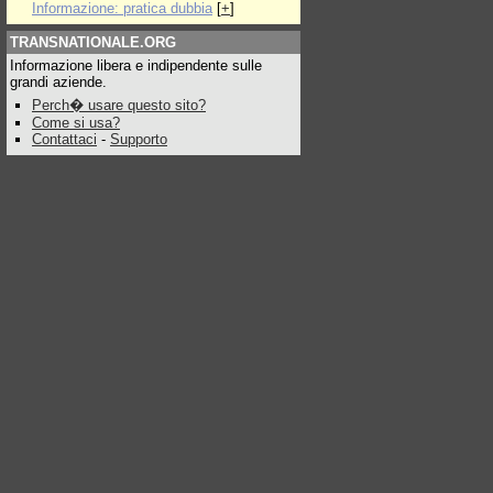
Informazione: pratica dubbia
[
+
]
TRANSNATIONALE.ORG
Informazione libera e indipendente sulle
grandi aziende.
Perch� usare questo sito?
Come si usa?
Contattaci
-
Supporto