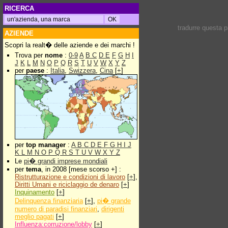
RICERCA
tradurre questa 
AZIENDE
Scopri la realt� delle aziende e dei marchi !
Trova per
nome
:
0-9
A
B
C
D
E
F
G
H
I
J
K
L
M
N
O
P
Q
R
S
T
U
V
W
X
Y
Z
per
paese
:
Italia
,
Swizzera
,
Cina
[
+
]
per
top manager
:
A
B
C
D
E
F
G
H
I
J
K
L
M
N
O
P
Q
R
S
T
U
V
W
X
Y
Z
Le
pi� grandi imprese mondiali
per
tema
, in 2008 [mese scorso +] :
Ristrutturazione e condizioni di lavoro
[
+
],
Diritti Umani e riciclaggio de denaro
[
+
]
Inquinamento
[
+
]
Delinquenza finanziaria
[
+
],
pi� grande
numero di paradisi finanziari
,
dirigenti
meglio pagati
[
+
]
Influenza:corruzione/lobby
[
+
]