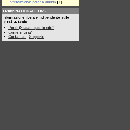
Informazione: pratica dubbia
[
+
]
TRANSNATIONALE.ORG
Informazione libera e indipendente sulle
grandi aziende.
Perch� usare questo sito?
Come si usa?
Contattaci
-
Supporto