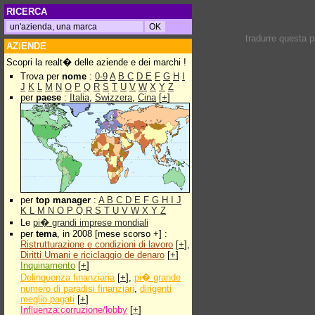
RICERCA
tradurre questa 
AZIENDE
Scopri la realt� delle aziende e dei marchi !
Trova per
nome
:
0-9
A
B
C
D
E
F
G
H
I
J
K
L
M
N
O
P
Q
R
S
T
U
V
W
X
Y
Z
per
paese
:
Italia
,
Swizzera
,
Cina
[
+
]
per
top manager
:
A
B
C
D
E
F
G
H
I
J
K
L
M
N
O
P
Q
R
S
T
U
V
W
X
Y
Z
Le
pi� grandi imprese mondiali
per
tema
, in 2008 [mese scorso +] :
Ristrutturazione e condizioni di lavoro
[
+
],
Diritti Umani e riciclaggio de denaro
[
+
]
Inquinamento
[
+
]
Delinquenza finanziaria
[
+
],
pi� grande
numero di paradisi finanziari
,
dirigenti
meglio pagati
[
+
]
Influenza:corruzione/lobby
[
+
]