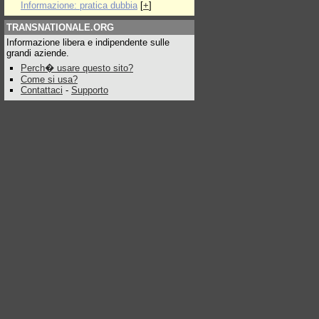
Informazione: pratica dubbia
[
+
]
TRANSNATIONALE.ORG
Informazione libera e indipendente sulle
grandi aziende.
Perch� usare questo sito?
Come si usa?
Contattaci
-
Supporto