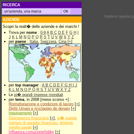
RICERCA
tradurre questa 
AZIENDE
Scopri la realt� delle aziende e dei marchi !
Trova per
nome
:
0-9
A
B
C
D
E
F
G
H
I
J
K
L
M
N
O
P
Q
R
S
T
U
V
W
X
Y
Z
per
paese
:
Italia
,
Swizzera
,
Cina
[
+
]
per
top manager
:
A
B
C
D
E
F
G
H
I
J
K
L
M
N
O
P
Q
R
S
T
U
V
W
X
Y
Z
Le
pi� grandi imprese mondiali
per
tema
, in 2008 [mese scorso +] :
Ristrutturazione e condizioni di lavoro
[
+
],
Diritti Umani e riciclaggio de denaro
[
+
]
Inquinamento
[
+
]
Delinquenza finanziaria
[
+
],
pi� grande
numero di paradisi finanziari
,
dirigenti
meglio pagati
[
+
]
Influenza:corruzione/lobby
[
+
]