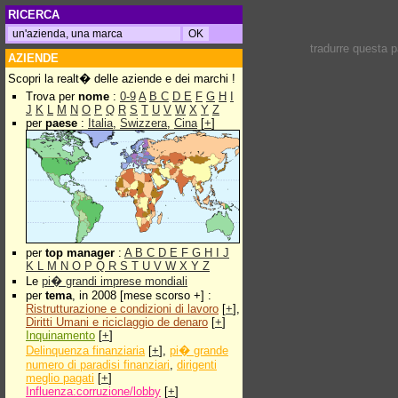
RICERCA
tradurre questa 
AZIENDE
Scopri la realt� delle aziende e dei marchi !
Trova per
nome
:
0-9
A
B
C
D
E
F
G
H
I
J
K
L
M
N
O
P
Q
R
S
T
U
V
W
X
Y
Z
per
paese
:
Italia
,
Swizzera
,
Cina
[
+
]
per
top manager
:
A
B
C
D
E
F
G
H
I
J
K
L
M
N
O
P
Q
R
S
T
U
V
W
X
Y
Z
Le
pi� grandi imprese mondiali
per
tema
, in 2008 [mese scorso +] :
Ristrutturazione e condizioni di lavoro
[
+
],
Diritti Umani e riciclaggio de denaro
[
+
]
Inquinamento
[
+
]
Delinquenza finanziaria
[
+
],
pi� grande
numero di paradisi finanziari
,
dirigenti
meglio pagati
[
+
]
Influenza:corruzione/lobby
[
+
]