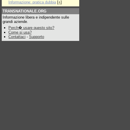
Informazione: pratica dubbia
[
+
]
TRANSNATIONALE.ORG
Informazione libera e indipendente sulle
grandi aziende.
Perch� usare questo sito?
Come si usa?
Contattaci
-
Supporto