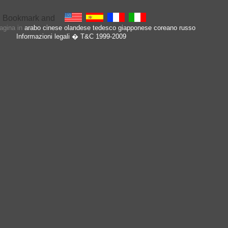
pagina in
arabo
cinese
olandese
tedesco
giapponese
coreano
russo
Informazioni legali
� T&C 1999-2009