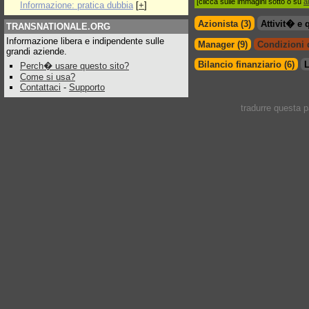
[clicca sulle immagini sotto o su
a
Informazione: pratica dubbia
[
+
]
Azionista (3)
Attivit� e 
TRANSNATIONALE.ORG
Informazione libera e indipendente sulle
Manager (9)
Condizioni d
grandi aziende.
Bilancio finanziario (6)
L
Perch� usare questo sito?
Come si usa?
Contattaci
-
Supporto
tradurre questa 