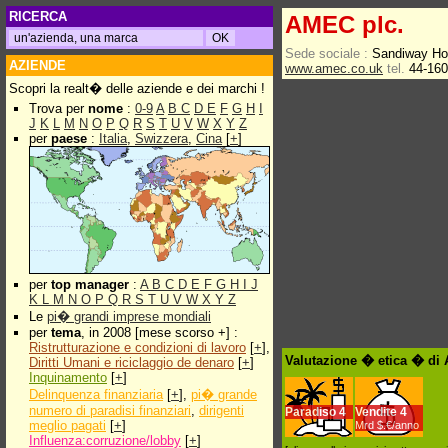
RICERCA
AMEC plc.
Sede sociale :
Sandiway Ho
AZIENDE
www.amec.co.uk
tel.
44-160
Scopri la realt� delle aziende e dei marchi !
Trova per
nome
:
0-9
A
B
C
D
E
F
G
H
I
J
K
L
M
N
O
P
Q
R
S
T
U
V
W
X
Y
Z
per
paese
:
Italia
,
Swizzera
,
Cina
[
+
]
per
top manager
:
A
B
C
D
E
F
G
H
I
J
K
L
M
N
O
P
Q
R
S
T
U
V
W
X
Y
Z
Le
pi� grandi imprese mondiali
per
tema
, in 2008 [mese scorso +] :
Ristrutturazione e condizioni di lavoro
[
+
],
Valutazione � etica � di
Diritti Umani e riciclaggio de denaro
[
+
]
Inquinamento
[
+
]
Delinquenza finanziaria
[
+
],
pi� grande
numero di paradisi finanziari
,
dirigenti
Paradiso
4
Vendite
4
meglio pagati
[
+
]
Mrd $.€/anno
Influenza:corruzione/lobby
[
+
]