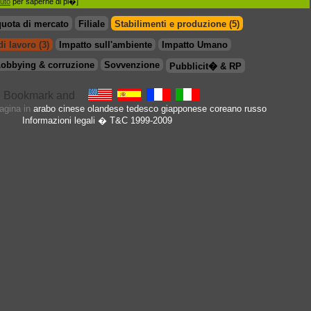
iuto
per saperne di pi�]
quota di mercato
Filiale
Stabilimenti e produzione (5)
i lavoro (3)
Impatto sull'ambiente
Impatto Umano
obbying & corruzione
Sovvenzione
Pubblicit� & RP
pagina in
arabo
cinese
olandese
tedesco
giapponese
coreano
russo
Informazioni legali
� T&C 1999-2009