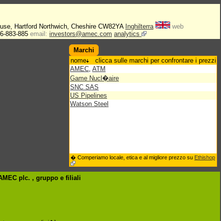
use, Hartford Northwich, Cheshire CW82YA
Inghilterra
web
6-883-885
email:
investors@amec.com
analytics
Marchi
nome
clicca sulle marchi per confrontare i prezzi
AMEC
,
ATM
Game Nucl�aire
SNC SAS
US Pipelines
Watson Steel
� Comperiamo locale, etica e al migliore prezzo su
Ethishop
 AMEC plc. , gruppo
e filiali