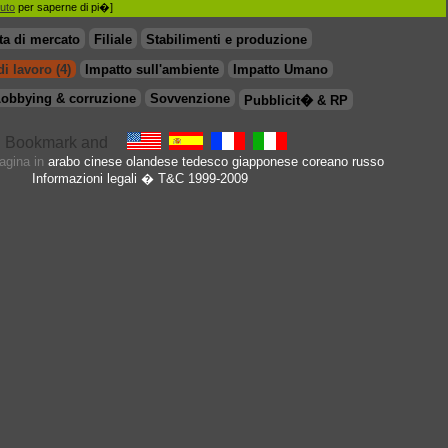
iuto
per saperne di pi�]
ta di mercato
Filiale
Stabilimenti e produzione
i lavoro (4)
Impatto sull'ambiente
Impatto Umano
obbying & corruzione
Sovvenzione
Pubblicit� & RP
pagina in
arabo
cinese
olandese
tedesco
giapponese
coreano
russo
Informazioni legali
� T&C 1999-2009