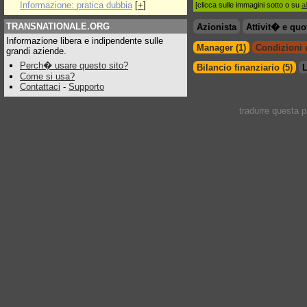
Informazione: pratica dubbia
[
+
]
[clicca sulle immagini sotto o su
a
TRANSNATIONALE.ORG
Azionista
Attivit� e quo
Informazione libera e indipendente sulle
Manager (1)
Condizioni d
grandi aziende.
Perch� usare questo sito?
Bilancio finanziario (5)
L
Come si usa?
Contattaci
-
Supporto
tradurre questa 