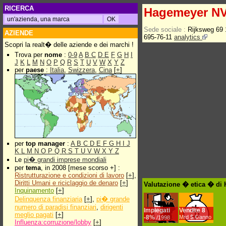
RICERCA
Hagemeyer N
Sede sociale :
Rijksweg 69
AZIENDE
695-76-11
analytics
Scopri la realt� delle aziende e dei marchi !
Trova per
nome
:
0-9
A
B
C
D
E
F
G
H
I
J
K
L
M
N
O
P
Q
R
S
T
U
V
W
X
Y
Z
per
paese
:
Italia
,
Swizzera
,
Cina
[
+
]
per
top manager
:
A
B
C
D
E
F
G
H
I
J
K
L
M
N
O
P
Q
R
S
T
U
V
W
X
Y
Z
Le
pi� grandi imprese mondiali
per
tema
, in 2008 [mese scorso +] :
Ristrutturazione e condizioni di lavoro
[
+
],
Diritti Umani e riciclaggio de denaro
[
+
]
Valutazione � etica � di
Inquinamento
[
+
]
Delinquenza finanziaria
[
+
],
pi� grande
numero di paradisi finanziari
,
dirigenti
Impiegati
Vendite
8
meglio pagati
[
+
]
-
8%
Mrd $.€/anno
/1998
Influenza:corruzione/lobby
[
+
]