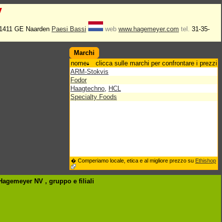
V
 1411 GE Naarden
Paesi Bassi
web
www.hagemeyer.com
tel.
31-35-
Marchi
nome
clicca sulle marchi per confrontare i prezzi
ARM-Stokvis
Fodor
Haagtechno
,
HCL
Specialty Foods
� Comperiamo locale, etica e al migliore prezzo su
Ethishop
 Hagemeyer NV , gruppo
e filiali