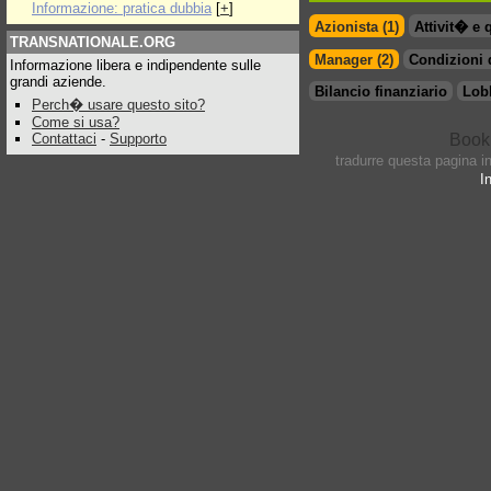
Informazione: pratica dubbia
[
+
]
Azionista (1)
Attivit� e 
TRANSNATIONALE.ORG
Manager (2)
Condizioni 
Informazione libera e indipendente sulle
grandi aziende.
Bilancio finanziario
Lob
Perch� usare questo sito?
Come si usa?
Contattaci
-
Supporto
tradurre questa pagina i
I