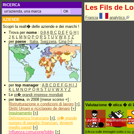
RICERCA
Les Fils de Lo
Francia
analytics
AZIENDE
Scopri la realt� delle aziende e dei marchi !
Trova per
nome
:
0-9
A
B
C
D
E
F
G
H
I
J
K
L
M
N
O
P
Q
R
S
T
U
V
W
X
Y
Z
per
paese
:
Italia
,
Swizzera
,
Cina
[
+
]
per
top manager
:
A
B
C
D
E
F
G
H
I
J
K
L
M
N
O
P
Q
R
S
T
U
V
W
X
Y
Z
Le
pi� grandi imprese mondiali
per
tema
, in 2008 [mese scorso +] :
Ristrutturazione e condizioni di lavoro
[
+
],
Valutazione � etica � di 
Diritti Umani e riciclaggio de denaro
[
+
]
Inquinamento
[
+
]
Delinquenza finanziaria
[
+
],
pi� grande
Lavoro
2
Inquinamen-
Fro
numero di paradisi finanziari
,
dirigenti
to
1
meglio pagati
[
+
]
Influenza:corruzione/lobby
[
+
]
[clicca sulle immagini sotto o su
a