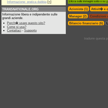
[clicca sulle immagini sotto o su
a
Informazione: pratica dubbia
[
+
]
Azionista (1)
Attivit� e 
TRANSNATIONALE.ORG
Informazione libera e indipendente sulle
Manager (2)
Condizioni d
grandi aziende.
Perch� usare questo sito?
Bilancio finanziario (6)
L
Come si usa?
Contattaci
-
Supporto
tradurre questa 