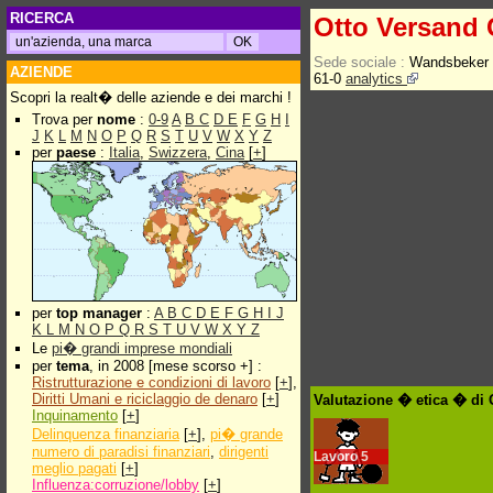
RICERCA
Otto Versand
Sede sociale :
Wandsbeker 
AZIENDE
61-0
analytics
Scopri la realt� delle aziende e dei marchi !
Trova per
nome
:
0-9
A
B
C
D
E
F
G
H
I
J
K
L
M
N
O
P
Q
R
S
T
U
V
W
X
Y
Z
per
paese
:
Italia
,
Swizzera
,
Cina
[
+
]
per
top manager
:
A
B
C
D
E
F
G
H
I
J
K
L
M
N
O
P
Q
R
S
T
U
V
W
X
Y
Z
Le
pi� grandi imprese mondiali
per
tema
, in 2008 [mese scorso +] :
Ristrutturazione e condizioni di lavoro
[
+
],
Diritti Umani e riciclaggio de denaro
[
+
]
Valutazione � etica � di
Inquinamento
[
+
]
Delinquenza finanziaria
[
+
],
pi� grande
numero di paradisi finanziari
,
dirigenti
Lavoro
5
meglio pagati
[
+
]
Influenza:corruzione/lobby
[
+
]