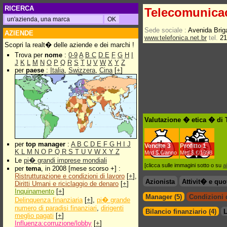
RICERCA
Telecomunica
Sede sociale :
Avenida Brig
AZIENDE
www.telefonica.net.br
tel.
21
Scopri la realt� delle aziende e dei marchi !
Trova per
nome
:
0-9
A
B
C
D
E
F
G
H
I
J
K
L
M
N
O
P
Q
R
S
T
U
V
W
X
Y
Z
per
paese
:
Italia
,
Swizzera
,
Cina
[
+
]
Valutazione � etica � di
per
top manager
:
A
B
C
D
E
F
G
H
I
J
Vendite
3
Profitto
1
K
L
M
N
O
P
Q
R
S
T
U
V
W
X
Y
Z
Mrd $.€/anno
Mrd $.€/1998
Le
pi� grandi imprese mondiali
[clicca sulle immagini sotto o su
a
per
tema
, in 2008 [mese scorso +] :
Ristrutturazione e condizioni di lavoro
[
+
],
Azionista
Attivit� e quo
Diritti Umani e riciclaggio de denaro
[
+
]
Inquinamento
[
+
]
Manager (5)
Condizioni d
Delinquenza finanziaria
[
+
],
pi� grande
numero di paradisi finanziari
,
dirigenti
Bilancio finanziario (4)
L
meglio pagati
[
+
]
Influenza:corruzione/lobby
[
+
]