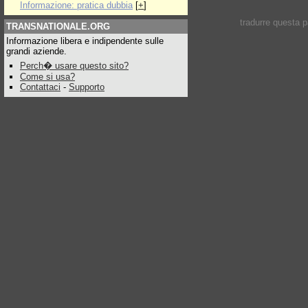
Informazione: pratica dubbia
[
+
]
tradurre questa 
TRANSNATIONALE.ORG
Informazione libera e indipendente sulle
grandi aziende.
Perch� usare questo sito?
Come si usa?
Contattaci
-
Supporto