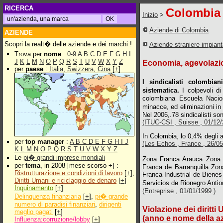
RICERCA
Colombia
Inizio
>
Aziende di Colombia
AZIENDE
Scopri la realt� delle aziende e dei marchi !
Aziende straniere impian
Trova per
nome
:
0-9
A
B
C
D
E
F
G
H
I
J
K
L
M
N
O
P
Q
R
S
T
U
V
W
X
Y
Z
Economia, agevolazion
per
paese
:
Italia
,
Swizzera
,
Cina
[
+
]
I sindicalisti colombia
sistematica.
I colpevoli di
colombiana Escuela Naciona
minacce, ed eliminazioni in
Nel 2006,.78 sindicalisti so
(ITUC-CSI , Suisse , 01/12/2
In Colombia, lo 0,4% degli ag
per
top manager
:
A
B
C
D
E
F
G
H
I
J
(Les Echos , France , 26/05
K
L
M
N
O
P
Q
R
S
T
U
V
W
X
Y
Z
Le
pi� grandi imprese mondiali
Zona Franca Arauca Zona
per
tema
, in 2008 [mese scorso +] :
Franca de Barranquilla Z
Ristrutturazione e condizioni di lavoro
[
+
],
Franca Industrial de Biene
Diritti Umani e riciclaggio de denaro
[
+
]
Servicios de Rionegro Ant
Inquinamento
[
+
]
(Entreprise , 01/01/1999 )
Delinquenza finanziaria
[
+
],
pi� grande
numero di paradisi finanziari
,
dirigenti
Violazione dei diritti
meglio pagati
[
+
]
(anno e nome della a
Influenza:corruzione/lobby
[
+
]