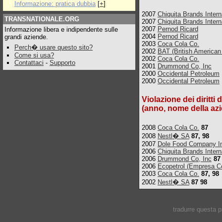
Informazione: pratica dubbia
[
+
]
2007
Chiquita Brands Intern
TRANSNATIONALE.ORG
2007
Chiquita Brands Intern
2007
Pernod Ricard
Informazione libera e indipendente sulle
2004
Pernod Ricard
grandi aziende.
2003
Coca Cola Co.
Perch� usare questo sito?
2002
BAT (British American
Come si usa?
2002
Coca Cola Co.
Contattaci
-
Supporto
2001
Drummond Co, Inc
2000
Occidental Petroleum
2000
Occidental Petroleum
Violazione dei diritti 
(anno, nome della azi
2008
Coca Cola Co.
87
2008
Nestl� SA
87, 98
2007
Dole Food Company I
2006
Chiquita Brands Intern
2006
Drummond Co, Inc
87
2006
Ecopetrol (Empresa C
2003
Coca Cola Co.
87, 98
2002
Nestl� SA
87 98
tradurre questa 