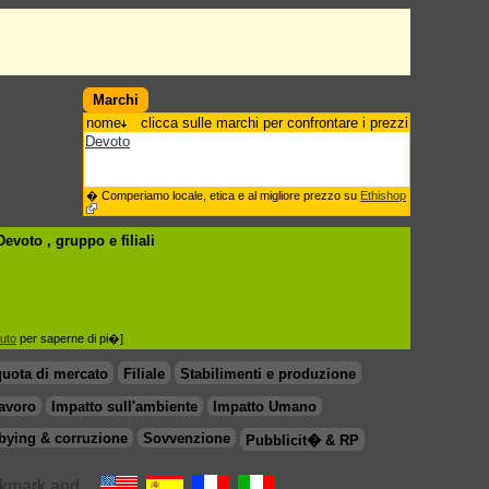
Marchi
nome
clicca sulle marchi per confrontare i prezzi
Devoto
� Comperiamo locale, etica e al migliore prezzo su
Ethishop
 Devoto , gruppo
e filiali
iuto
per saperne di pi�]
quota di mercato
Filiale
Stabilimenti e produzione
lavoro
Impatto sull'ambiente
Impatto Umano
bying & corruzione
Sovvenzione
Pubblicit� & RP