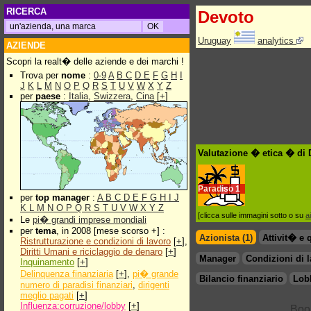
RICERCA
Devoto
Uruguay
analytics
AZIENDE
Scopri la realt� delle aziende e dei marchi !
Trova per
nome
:
0-9
A
B
C
D
E
F
G
H
I
J
K
L
M
N
O
P
Q
R
S
T
U
V
W
X
Y
Z
per
paese
:
Italia
,
Swizzera
,
Cina
[
+
]
Valutazione � etica � di
Paradiso
1
per
top manager
:
A
B
C
D
E
F
G
H
I
J
K
L
M
N
O
P
Q
R
S
T
U
V
W
X
Y
Z
[clicca sulle immagini sotto o su
a
Le
pi� grandi imprese mondiali
per
tema
, in 2008 [mese scorso +] :
Azionista (1)
Attivit� e 
Ristrutturazione e condizioni di lavoro
[
+
],
Diritti Umani e riciclaggio de denaro
[
+
]
Manager
Condizioni di 
Inquinamento
[
+
]
Delinquenza finanziaria
[
+
],
pi� grande
Bilancio finanziario
Lob
numero di paradisi finanziari
,
dirigenti
meglio pagati
[
+
]
Influenza:corruzione/lobby
[
+
]