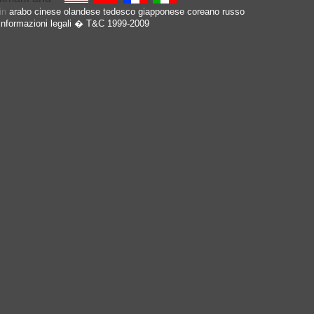
 in
arabo
cinese
olandese
tedesco
giapponese
coreano
russo
Informazioni legali
� T&C 1999-2009