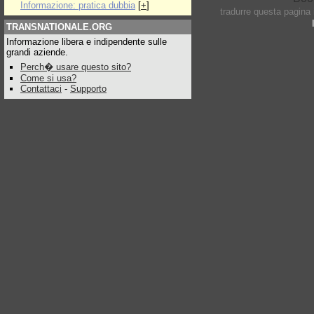
Informazione: pratica dubbia
[
+
]
tradurre questa pagina
TRANSNATIONALE.ORG
Informazione libera e indipendente sulle
grandi aziende.
Perch� usare questo sito?
Come si usa?
Contattaci
-
Supporto