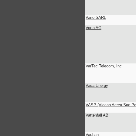
Vario SARL
Varta AG
VarTec Telecom, Inc
Vasa Energy
VASP (Viacao Aerea Sao Pa
Vattenfall AB
Vauban