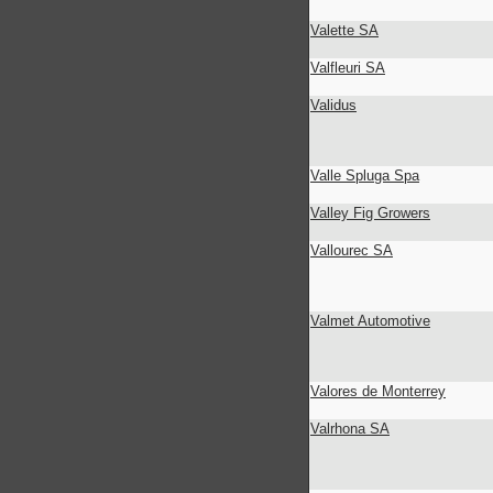
Valette SA
Valfleuri SA
Validus
Valle Spluga Spa
Valley Fig Growers
Vallourec SA
Valmet Automotive
Valores de Monterrey
Valrhona SA