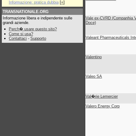
Informazione: pratica dubbia
[
+
]
TRANSNATIONALE.ORG
Informazione libera e indipendente sulle
Vale ex-CVRD (Companhia V
grandi aziende.
Doce)
Perch� usare questo sito?
Come si usa?
Valeant Pharmaceuticals Inte
Contattaci
-
Supporto
Valentino
Valeo SA
Val�rie Lemercier
Valero Energy Corp