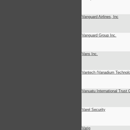
Vanguard Airlines, Inc
Vanguard Group Inc.
Vans Inc.
Vantech (Vanadium Technolo
Vanuatu International Trust 
Varel Security
Varig