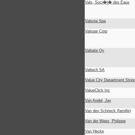
Vals, Soci�t� des Eaux
Valsoia Spa
Valspar Corp
Valtatie Oy
Valtech SA
Value City Department Store
ValueClick Inc
Van Andel, Jay
Van den Schrieck (famille)
Van der Wees, Philippe
Van Hecke