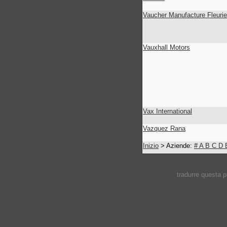
Vaucher Manufacture Fleurie
Vauxhall Motors
Vax International
Vazquez Rana
Inizio
> Aziende:
#
A
B
C
D
tradurre questa 