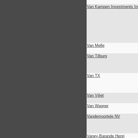
Van Kampen Investments In
Van Melle
Van Tilburg
Van TX
Van Viliet
Van Wagner
Vandemoortele NV
Vaney-Barande Henri