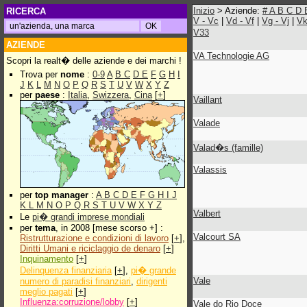
Inizio
> Aziende:
#
A
B
C
D
RICERCA
V - Vc
|
Vd - Vf
|
Vg - Vj
|
Vk
V33
AZIENDE
VA Technologie AG
Scopri la realt� delle aziende e dei marchi !
Trova per
nome
:
0-9
A
B
C
D
E
F
G
H
I
J
K
L
M
N
O
P
Q
R
S
T
U
V
W
X
Y
Z
per
paese
:
Italia
,
Swizzera
,
Cina
[
+
]
Vaillant
Valade
Valad�s (famille)
Valassis
per
top manager
:
A
B
C
D
E
F
G
H
I
J
K
L
M
N
O
P
Q
R
S
T
U
V
W
X
Y
Z
Valbert
Le
pi� grandi imprese mondiali
per
tema
, in 2008 [mese scorso +] :
Valcourt SA
Ristrutturazione e condizioni di lavoro
[
+
],
Diritti Umani e riciclaggio de denaro
[
+
]
Inquinamento
[
+
]
Delinquenza finanziaria
[
+
],
pi� grande
Vale
numero di paradisi finanziari
,
dirigenti
meglio pagati
[
+
]
Influenza:corruzione/lobby
[
+
]
Vale do Rio Doce