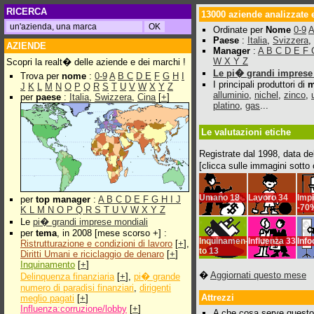
RICERCA
13000 aziende analizzate 
Ordinate per
Nome
0-9
A
Paese
:
Italia
,
Svizzera
,
AZIENDE
Manager
:
A
B
C
D
E
F
W
X
Y
Z
Scopri la realt� delle aziende e dei marchi !
Le pi� grandi imprese 
Trova per
nome
:
0-9
A
B
C
D
E
F
G
H
I
I principali produttori di
m
J
K
L
M
N
O
P
Q
R
S
T
U
V
W
X
Y
Z
alluminio
,
nichel
,
zinco
,
per
paese
:
Italia
,
Swizzera
,
Cina
[
+
]
platino
,
gas
...
Le valutazioni etiche
Registrate dal 1998, data de
[clicca sulle immagini sotto
Umano
18
Lavoro
34
Impi
per
top manager
:
A
B
C
D
E
F
G
H
I
J
-70
K
L
M
N
O
P
Q
R
S
T
U
V
W
X
Y
Z
Le
pi� grandi imprese mondiali
per
tema
, in 2008 [mese scorso +] :
Inquinamen-
Influenza
33
Inf
Ristrutturazione e condizioni di lavoro
[
+
],
to
13
Diritti Umani e riciclaggio de denaro
[
+
]
Inquinamento
[
+
]
�
Aggiornati questo mese
Delinquenza finanziaria
[
+
],
pi� grande
numero di paradisi finanziari
,
dirigenti
Attrezzi
meglio pagati
[
+
]
Influenza:corruzione/lobby
[
+
]
A che cosa serve quest