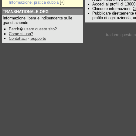
Informazione: pratica dubbia
[
+
]
Accedi ai profili di 1300
Chiedere informazioni.
C
TRANSNATIONALE.ORG
Pubblicare direttamente 
profilo di ogni azienda, 
Informazione libera e indipendente sulle
grandi aziende.
Perch� usare questo sito?
Come si usa?
tradurre questa 
Contattaci
-
Supporto