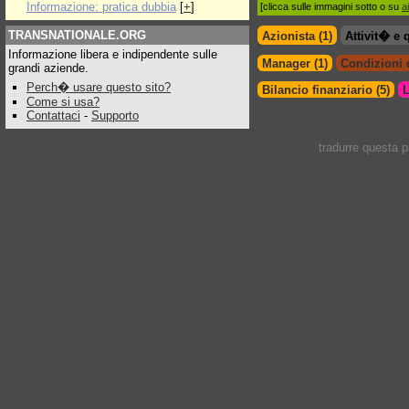
Informazione: pratica dubbia
[
+
]
[clicca sulle immagini sotto o su
a
TRANSNATIONALE.ORG
Azionista (1)
Attivit� e 
Informazione libera e indipendente sulle
Manager (1)
Condizioni d
grandi aziende.
Perch� usare questo sito?
Bilancio finanziario (5)
L
Come si usa?
Contattaci
-
Supporto
tradurre questa 