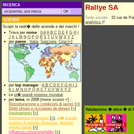
RICERCA
Rallye SA
Sede sociale :
32 rue de Po
AZIENDE
analytics
Scopri la realt� delle aziende e dei marchi !
Trova per
nome
:
0-9
A
B
C
D
E
F
G
H
I
J
K
L
M
N
O
P
Q
R
S
T
U
V
W
X
Y
Z
per
paese
:
Italia
,
Swizzera
,
Cina
[
+
]
per
top manager
:
A
B
C
D
E
F
G
H
I
J
K
L
M
N
O
P
Q
R
S
T
U
V
W
X
Y
Z
Le
pi� grandi imprese mondiali
per
tema
, in 2008 [mese scorso +] :
Ristrutturazione e condizioni di lavoro
[
+
],
Diritti Umani e riciclaggio de denaro
[
+
]
Valutazione � etica � di 
Inquinamento
[
+
]
Delinquenza finanziaria
[
+
],
pi� grande
numero di paradisi finanziari
,
dirigenti
Paradiso
1
Influenza
1
meglio pagati
[
+
]
Influenza:corruzione/lobby
[
+
]