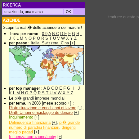
RICERCA
tradurre questa 
AZIENDE
Scopri la realt� delle aziende e dei marchi !
Trova per
nome
:
0-9
A
B
C
D
E
F
G
H
I
J
K
L
M
N
O
P
Q
R
S
T
U
V
W
X
Y
Z
per
paese
:
Italia
,
Swizzera
,
Cina
[
+
]
per
top manager
:
A
B
C
D
E
F
G
H
I
J
K
L
M
N
O
P
Q
R
S
T
U
V
W
X
Y
Z
Le
pi� grandi imprese mondiali
per
tema
, in 2008 [mese scorso +] :
Ristrutturazione e condizioni di lavoro
[
+
],
Diritti Umani e riciclaggio de denaro
[
+
]
Inquinamento
[
+
]
Delinquenza finanziaria
[
+
],
pi� grande
numero di paradisi finanziari
,
dirigenti
meglio pagati
[
+
]
Influenza:corruzione/lobby
[
+
]