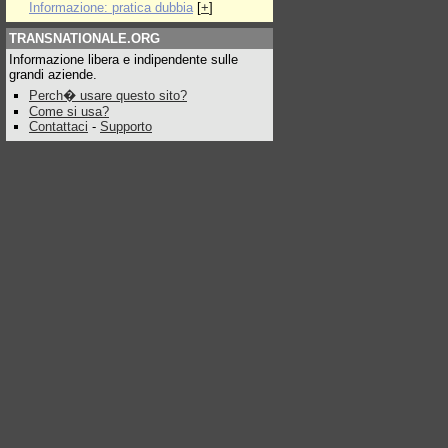
Informazione: pratica dubbia
[
+
]
TRANSNATIONALE.ORG
Informazione libera e indipendente sulle
grandi aziende.
Perch� usare questo sito?
Come si usa?
Contattaci
-
Supporto