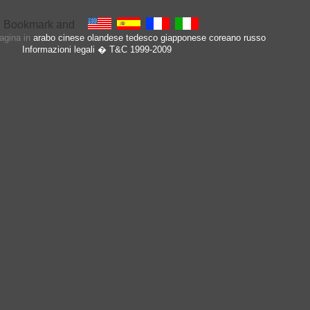
pagina in
arabo
cinese
olandese
tedesco
giapponese
coreano
russo
Informazioni legali
� T&C 1999-2009