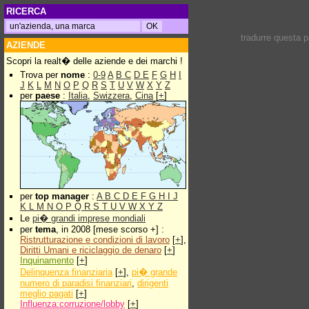
RICERCA
tradurre questa 
AZIENDE
Scopri la realt� delle aziende e dei marchi !
Trova per
nome
:
0-9
A
B
C
D
E
F
G
H
I
J
K
L
M
N
O
P
Q
R
S
T
U
V
W
X
Y
Z
per
paese
:
Italia
,
Swizzera
,
Cina
[
+
]
per
top manager
:
A
B
C
D
E
F
G
H
I
J
K
L
M
N
O
P
Q
R
S
T
U
V
W
X
Y
Z
Le
pi� grandi imprese mondiali
per
tema
, in 2008 [mese scorso +] :
Ristrutturazione e condizioni di lavoro
[
+
],
Diritti Umani e riciclaggio de denaro
[
+
]
Inquinamento
[
+
]
Delinquenza finanziaria
[
+
],
pi� grande
numero di paradisi finanziari
,
dirigenti
meglio pagati
[
+
]
Influenza:corruzione/lobby
[
+
]