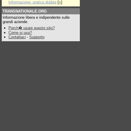
Informazione: pratica dubbia
[
+
]
TRANSNATIONALE.ORG
Informazione libera e indipendente sulle
grandi aziende.
Perch� usare questo sito?
Come si usa?
Contattaci
-
Supporto