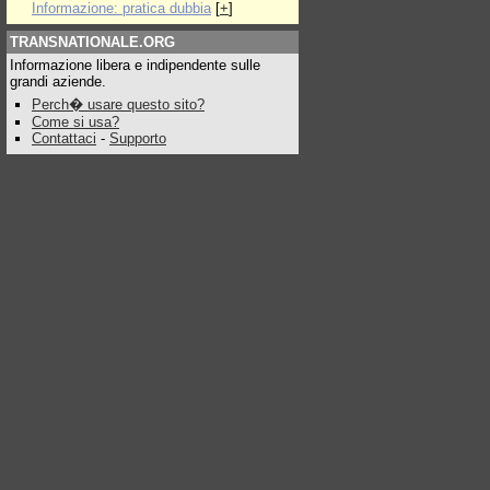
Informazione: pratica dubbia
[
+
]
TRANSNATIONALE.ORG
Informazione libera e indipendente sulle
grandi aziende.
Perch� usare questo sito?
Come si usa?
Contattaci
-
Supporto