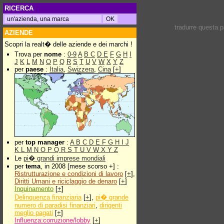
RICERCA
tradurre questa 
AZIENDE
Scopri la realt� delle aziende e dei marchi !
Trova per
nome
:
0-9
A
B
C
D
E
F
G
H
I
J
K
L
M
N
O
P
Q
R
S
T
U
V
W
X
Y
Z
per
paese
:
Italia
,
Swizzera
,
Cina
[
+
]
per
top manager
:
A
B
C
D
E
F
G
H
I
J
K
L
M
N
O
P
Q
R
S
T
U
V
W
X
Y
Z
Le
pi� grandi imprese mondiali
per
tema
, in 2008 [mese scorso +] :
Ristrutturazione e condizioni di lavoro
[
+
],
Diritti Umani e riciclaggio de denaro
[
+
]
Inquinamento
[
+
]
Delinquenza finanziaria
[
+
],
pi� grande
numero di paradisi finanziari
,
dirigenti
meglio pagati
[
+
]
Influenza:corruzione/lobby
[
+
]