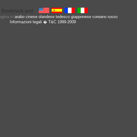
pagina in
arabo
cinese
olandese
tedesco
giapponese
coreano
russo
Informazioni legali
� T&C 1999-2009