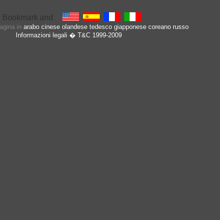
pagina in
arabo
cinese
olandese
tedesco
giapponese
coreano
russo
Informazioni legali
� T&C 1999-2009