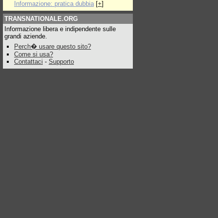
Informazione: pratica dubbia
[
+
]
TRANSNATIONALE.ORG
Informazione libera e indipendente sulle
grandi aziende.
Perch� usare questo sito?
Come si usa?
Contattaci
-
Supporto