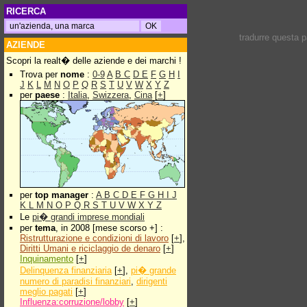
RICERCA
tradurre questa 
AZIENDE
Scopri la realt� delle aziende e dei marchi !
Trova per
nome
:
0-9
A
B
C
D
E
F
G
H
I
J
K
L
M
N
O
P
Q
R
S
T
U
V
W
X
Y
Z
per
paese
:
Italia
,
Swizzera
,
Cina
[
+
]
per
top manager
:
A
B
C
D
E
F
G
H
I
J
K
L
M
N
O
P
Q
R
S
T
U
V
W
X
Y
Z
Le
pi� grandi imprese mondiali
per
tema
, in 2008 [mese scorso +] :
Ristrutturazione e condizioni di lavoro
[
+
],
Diritti Umani e riciclaggio de denaro
[
+
]
Inquinamento
[
+
]
Delinquenza finanziaria
[
+
],
pi� grande
numero di paradisi finanziari
,
dirigenti
meglio pagati
[
+
]
Influenza:corruzione/lobby
[
+
]