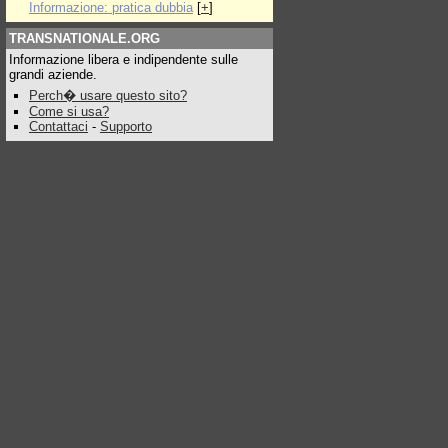
Informazione: pratica dubbia
[
+
]
TRANSNATIONALE.ORG
Informazione libera e indipendente sulle
grandi aziende.
Perch� usare questo sito?
Come si usa?
Contattaci
-
Supporto