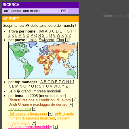
RICERCA
tradurre questa 
AZIENDE
Scopri la realt� delle aziende e dei marchi !
Trova per
nome
:
0-9
A
B
C
D
E
F
G
H
I
J
K
L
M
N
O
P
Q
R
S
T
U
V
W
X
Y
Z
per
paese
:
Italia
,
Swizzera
,
Cina
[
+
]
per
top manager
:
A
B
C
D
E
F
G
H
I
J
K
L
M
N
O
P
Q
R
S
T
U
V
W
X
Y
Z
Le
pi� grandi imprese mondiali
per
tema
, in 2008 [mese scorso +] :
Ristrutturazione e condizioni di lavoro
[
+
],
Diritti Umani e riciclaggio de denaro
[
+
]
Inquinamento
[
+
]
Delinquenza finanziaria
[
+
],
pi� grande
numero di paradisi finanziari
,
dirigenti
meglio pagati
[
+
]
Influenza:corruzione/lobby
[
+
]