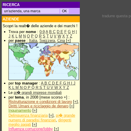
RICERCA
tradurre questa 
AZIENDE
Scopri la realt� delle aziende e dei marchi !
Trova per
nome
:
0-9
A
B
C
D
E
F
G
H
I
J
K
L
M
N
O
P
Q
R
S
T
U
V
W
X
Y
Z
per
paese
:
Italia
,
Swizzera
,
Cina
[
+
]
per
top manager
:
A
B
C
D
E
F
G
H
I
J
K
L
M
N
O
P
Q
R
S
T
U
V
W
X
Y
Z
Le
pi� grandi imprese mondiali
per
tema
, in 2008 [mese scorso +] :
Ristrutturazione e condizioni di lavoro
[
+
],
Diritti Umani e riciclaggio de denaro
[
+
]
Inquinamento
[
+
]
Delinquenza finanziaria
[
+
],
pi� grande
numero di paradisi finanziari
,
dirigenti
meglio pagati
[
+
]
Influenza:corruzione/lobby
[
+
]