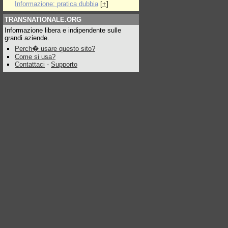
Informazione: pratica dubbia
[
+
]
TRANSNATIONALE.ORG
Informazione libera e indipendente sulle
grandi aziende.
Perch� usare questo sito?
Come si usa?
Contattaci
-
Supporto