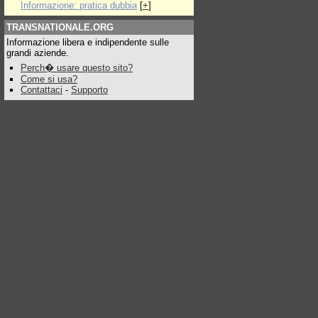
Informazione: pratica dubbia
[
+
]
TRANSNATIONALE.ORG
Informazione libera e indipendente sulle
grandi aziende.
Perch� usare questo sito?
Come si usa?
Contattaci
-
Supporto