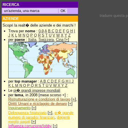
RICERCA
tradurre questa 
AZIENDE
Scopri la realt� delle aziende e dei marchi !
Trova per
nome
:
0-9
A
B
C
D
E
F
G
H
I
J
K
L
M
N
O
P
Q
R
S
T
U
V
W
X
Y
Z
per
paese
:
Italia
,
Swizzera
,
Cina
[
+
]
per
top manager
:
A
B
C
D
E
F
G
H
I
J
K
L
M
N
O
P
Q
R
S
T
U
V
W
X
Y
Z
Le
pi� grandi imprese mondiali
per
tema
, in 2008 [mese scorso +] :
Ristrutturazione e condizioni di lavoro
[
+
],
Diritti Umani e riciclaggio de denaro
[
+
]
Inquinamento
[
+
]
Delinquenza finanziaria
[
+
],
pi� grande
numero di paradisi finanziari
,
dirigenti
meglio pagati
[
+
]
Influenza:corruzione/lobby
[
+
]