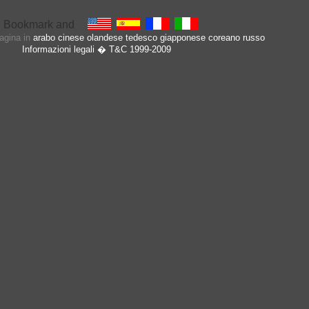
pagina in
arabo
cinese
olandese
tedesco
giapponese
coreano
russo
Informazioni legali
� T&C 1999-2009