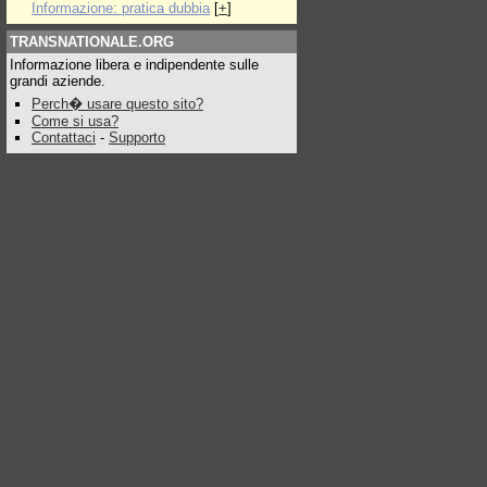
Informazione: pratica dubbia
[
+
]
TRANSNATIONALE.ORG
Informazione libera e indipendente sulle
grandi aziende.
Perch� usare questo sito?
Come si usa?
Contattaci
-
Supporto