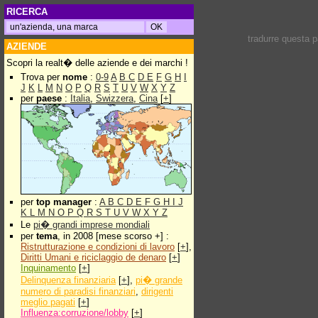
RICERCA
tradurre questa 
AZIENDE
Scopri la realt� delle aziende e dei marchi !
Trova per
nome
:
0-9
A
B
C
D
E
F
G
H
I
J
K
L
M
N
O
P
Q
R
S
T
U
V
W
X
Y
Z
per
paese
:
Italia
,
Swizzera
,
Cina
[
+
]
per
top manager
:
A
B
C
D
E
F
G
H
I
J
K
L
M
N
O
P
Q
R
S
T
U
V
W
X
Y
Z
Le
pi� grandi imprese mondiali
per
tema
, in 2008 [mese scorso +] :
Ristrutturazione e condizioni di lavoro
[
+
],
Diritti Umani e riciclaggio de denaro
[
+
]
Inquinamento
[
+
]
Delinquenza finanziaria
[
+
],
pi� grande
numero di paradisi finanziari
,
dirigenti
meglio pagati
[
+
]
Influenza:corruzione/lobby
[
+
]