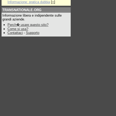
Informazione: pratica dubbia
[
+
]
TRANSNATIONALE.ORG
Informazione libera e indipendente sulle
grandi aziende.
Perch� usare questo sito?
Come si usa?
Contattaci
-
Supporto