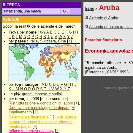
RICERCA
Aruba
Inizio
>
Aziende di Aruba
AZIENDE
Scopri la realt� delle aziende e dei marchi !
Aziende straniere impian
Trova per
nome
:
0-9
A
B
C
D
E
F
G
H
I
J
K
L
M
N
O
P
Q
R
S
T
U
V
W
X
Y
Z
Paradiso finanziario
per
paese
:
Italia
,
Swizzera
,
Cina
[
+
]
Economia, agevolazion
15 banche offshore e 300
registrate ad Aruba.
(Entreprise , 01/01/1999 )
per
top manager
:
A
B
C
D
E
F
G
H
I
J
tradurre questa 
K
L
M
N
O
P
Q
R
S
T
U
V
W
X
Y
Z
Le
pi� grandi imprese mondiali
per
tema
, in 2008 [mese scorso +] :
Ristrutturazione e condizioni di lavoro
[
+
],
Diritti Umani e riciclaggio de denaro
[
+
]
Inquinamento
[
+
]
Delinquenza finanziaria
[
+
],
pi� grande
numero di paradisi finanziari
,
dirigenti
meglio pagati
[
+
]
Influenza:corruzione/lobby
[
+
]