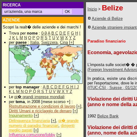
RICERCA
Belize
Inizio
>
Aziende di Belize
AZIENDE
Scopri la realt� delle aziende e dei marchi !
Aziende straniere impian
Trova per
nome
:
0-9
A
B
C
D
E
F
G
H
I
J
K
L
M
N
O
P
Q
R
S
T
U
V
W
X
Y
Z
Paradiso finanziario
per
paese
:
Italia
,
Swizzera
,
Cina
[
+
]
Economia, agevolazion
L'imposta sulle societ� � p
(Foreign Investment Advisro
In pratica, esiste una discr
per l'esportazione, dove le 
per
top manager
:
A
B
C
D
E
F
G
H
I
J
(ITUC-CSI , Suisse , 01/12/2
K
L
M
N
O
P
Q
R
S
T
U
V
W
X
Y
Z
Le
pi� grandi imprese mondiali
Violazione dei diritti
per
tema
, in 2008 [mese scorso +] :
(anno e nome della a
Ristrutturazione e condizioni di lavoro
[
+
],
Diritti Umani e riciclaggio de denaro
[
+
]
Inquinamento
[
+
]
1992
Belize Bank
Delinquenza finanziaria
[
+
],
pi� grande
numero di paradisi finanziari
,
dirigenti
Violazione dei diritti 
meglio pagati
[
+
]
(anno, nome della azi
Influenza:corruzione/lobby
[
+
]