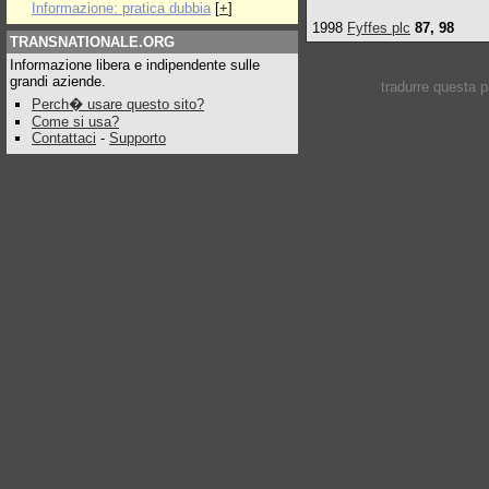
Informazione: pratica dubbia
[
+
]
1998
Fyffes plc
87, 98
TRANSNATIONALE.ORG
Informazione libera e indipendente sulle
grandi aziende.
tradurre questa 
Perch� usare questo sito?
Come si usa?
Contattaci
-
Supporto