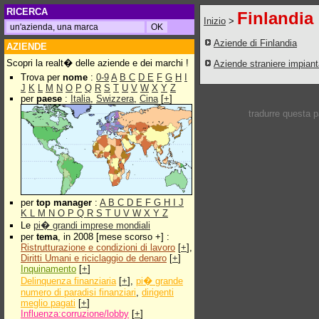
RICERCA
Finlandia
Inizio
>
Aziende di Finlandia
AZIENDE
Scopri la realt� delle aziende e dei marchi !
Aziende straniere impian
Trova per
nome
:
0-9
A
B
C
D
E
F
G
H
I
J
K
L
M
N
O
P
Q
R
S
T
U
V
W
X
Y
Z
per
paese
:
Italia
,
Swizzera
,
Cina
[
+
]
tradurre questa 
per
top manager
:
A
B
C
D
E
F
G
H
I
J
K
L
M
N
O
P
Q
R
S
T
U
V
W
X
Y
Z
Le
pi� grandi imprese mondiali
per
tema
, in 2008 [mese scorso +] :
Ristrutturazione e condizioni di lavoro
[
+
],
Diritti Umani e riciclaggio de denaro
[
+
]
Inquinamento
[
+
]
Delinquenza finanziaria
[
+
],
pi� grande
numero di paradisi finanziari
,
dirigenti
meglio pagati
[
+
]
Influenza:corruzione/lobby
[
+
]