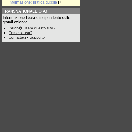
Informazione: pratica dubbia
[
+
]
TRANSNATIONALE.ORG
Informazione libera e indipendente sulle
grandi aziende.
Perch� usare questo sito?
Come si usa?
Contattaci
-
Supporto