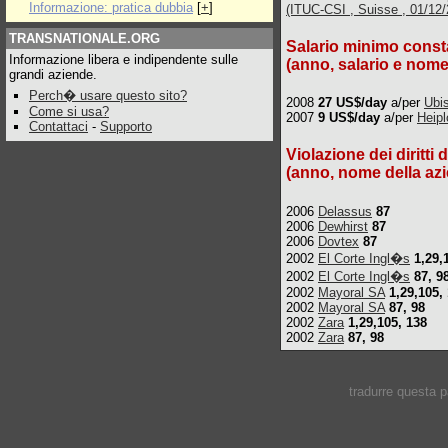
Informazione: pratica dubbia
[
+
]
(ITUC-CSI , Suisse , 01/12/2
TRANSNATIONALE.ORG
Salario minimo const
Informazione libera e indipendente sulle
(anno, salario e nome
grandi aziende.
Perch� usare questo sito?
2008
27 US$/day
a/per
Ubi
Come si usa?
2007
9 US$/day
a/per
Heip
Contattaci
-
Supporto
Violazione dei diritti 
(anno, nome della azi
2006
Delassus
87
2006
Dewhirst
87
2006
Dovtex
87
2002
El Corte Ingl�s
1,29,
2002
El Corte Ingl�s
87, 9
2002
Mayoral SA
1,29,105,
2002
Mayoral SA
87, 98
2002
Zara
1,29,105, 138
2002
Zara
87, 98
tradurre questa 