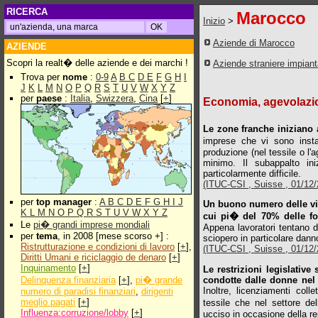
RICERCA
Marocco
Inizio
>
Aziende di Marocco
AZIENDE
Scopri la realt� delle aziende e dei marchi !
Aziende straniere impian
Trova per
nome
:
0-9
A
B
C
D
E
F
G
H
I
J
K
L
M
N
O
P
Q
R
S
T
U
V
W
X
Y
Z
per
paese
:
Italia
,
Swizzera
,
Cina
[
+
]
Economia, agevolazion
Le zone franche iniziano 
imprese che vi sono insta
produzione (nel tessile o l'
minimo. Il subappalto in
particolarmente difficile.
(ITUC-CSI , Suisse , 01/12/2
per
top manager
:
A
B
C
D
E
F
G
H
I
J
Un buono numero delle viol
K
L
M
N
O
P
Q
R
S
T
U
V
W
X
Y
Z
cui pi� del 70% delle fo
Le
pi� grandi imprese mondiali
Appena lavoratori tentano di
per
tema
, in 2008 [mese scorso +] :
sciopero in particolare danno
Ristrutturazione e condizioni di lavoro
[
+
],
(ITUC-CSI , Suisse , 01/12/2
Diritti Umani e riciclaggio de denaro
[
+
]
Inquinamento
[
+
]
Le restrizioni legislative
condotte dalle donne nel s
Delinquenza finanziaria
[
+
],
pi� grande
Inoltre, licenziamenti coll
numero di paradisi finanziari
,
dirigenti
meglio pagati
[
+
]
tessile che nel settore del
Influenza:corruzione/lobby
[
+
]
ucciso in occasione della re