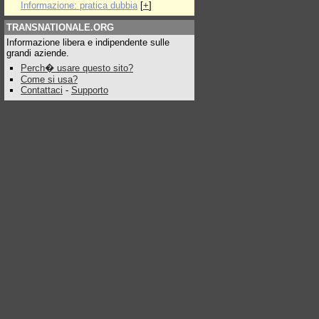
Informazione: pratica dubbia
[
+
]
TRANSNATIONALE.ORG
Informazione libera e indipendente sulle
grandi aziende.
Perch� usare questo sito?
Come si usa?
Contattaci
-
Supporto