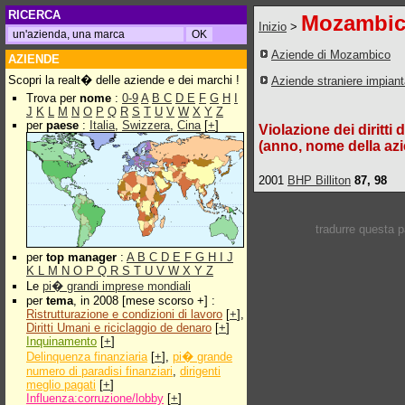
RICERCA
Mozambi
Inizio
>
Aziende di Mozambico
AZIENDE
Scopri la realt� delle aziende e dei marchi !
Aziende straniere impian
Trova per
nome
:
0-9
A
B
C
D
E
F
G
H
I
J
K
L
M
N
O
P
Q
R
S
T
U
V
W
X
Y
Z
per
paese
:
Italia
,
Swizzera
,
Cina
[
+
]
Violazione dei diritti 
(anno, nome della azi
2001
BHP Billiton
87, 98
tradurre questa 
per
top manager
:
A
B
C
D
E
F
G
H
I
J
K
L
M
N
O
P
Q
R
S
T
U
V
W
X
Y
Z
Le
pi� grandi imprese mondiali
per
tema
, in 2008 [mese scorso +] :
Ristrutturazione e condizioni di lavoro
[
+
],
Diritti Umani e riciclaggio de denaro
[
+
]
Inquinamento
[
+
]
Delinquenza finanziaria
[
+
],
pi� grande
numero di paradisi finanziari
,
dirigenti
meglio pagati
[
+
]
Influenza:corruzione/lobby
[
+
]