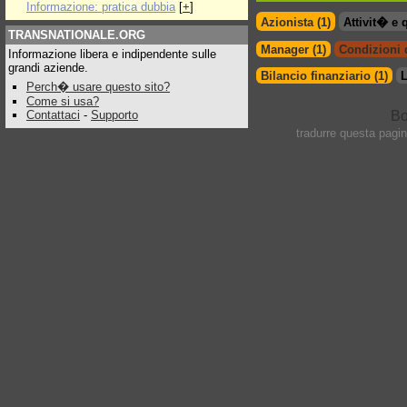
Informazione: pratica dubbia
[
+
]
Azionista (1)
Attivit� e 
TRANSNATIONALE.ORG
Manager (1)
Condizioni d
Informazione libera e indipendente sulle
grandi aziende.
Bilancio finanziario (1)
L
Perch� usare questo sito?
Come si usa?
Contattaci
-
Supporto
tradurre questa pagi