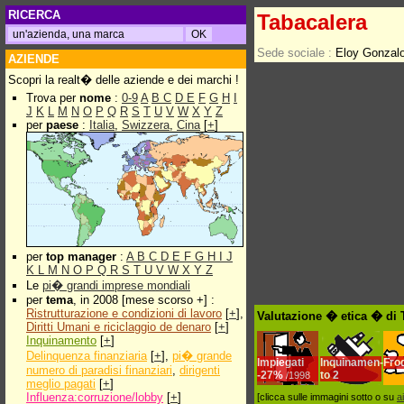
RICERCA
Tabacalera
Sede sociale :
Eloy Gonzal
AZIENDE
Scopri la realt� delle aziende e dei marchi !
Trova per
nome
:
0-9
A
B
C
D
E
F
G
H
I
J
K
L
M
N
O
P
Q
R
S
T
U
V
W
X
Y
Z
per
paese
:
Italia
,
Swizzera
,
Cina
[
+
]
per
top manager
:
A
B
C
D
E
F
G
H
I
J
K
L
M
N
O
P
Q
R
S
T
U
V
W
X
Y
Z
Le
pi� grandi imprese mondiali
per
tema
, in 2008 [mese scorso +] :
Ristrutturazione e condizioni di lavoro
[
+
],
Valutazione � etica � di 
Diritti Umani e riciclaggio de denaro
[
+
]
Inquinamento
[
+
]
Delinquenza finanziaria
[
+
],
pi� grande
Impiegati
Inquinamen-
Fro
numero di paradisi finanziari
,
dirigenti
-
27%
to
2
/1998
meglio pagati
[
+
]
Influenza:corruzione/lobby
[
+
]
[clicca sulle immagini sotto o su
a