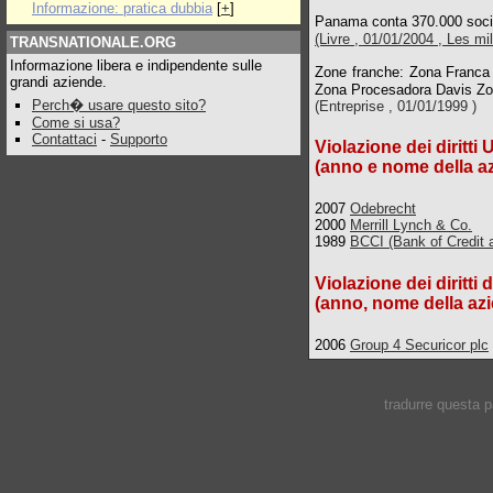
Informazione: pratica dubbia
[
+
]
Panama conta 370.000 soc
(Livre , 01/01/2004 , Les mi
TRANSNATIONALE.ORG
Informazione libera e indipendente sulle
Zone franche: Zona Franc
grandi aziende.
Zona Procesadora Davis Zo
Perch� usare questo sito?
(Entreprise , 01/01/1999 )
Come si usa?
Contattaci
-
Supporto
Violazione dei diritti
(anno e nome della a
2007
Odebrecht
2000
Merrill Lynch & Co.
1989
BCCI (Bank of Credit 
Violazione dei diritti 
(anno, nome della azi
2006
Group 4 Securicor plc
tradurre questa 