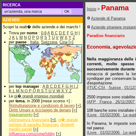
RICERCA
Panama
Inizio
>
Aziende di Panama
AZIENDE
Scopri la realt� delle aziende e dei marchi !
Aziende straniere impian
Trova per
nome
:
0-9
A
B
C
D
E
F
G
H
I
Paradiso finanziario
J
K
L
M
N
O
P
Q
R
S
T
U
V
W
X
Y
Z
per
paese
:
Italia
,
Swizzera
,
Cina
[
+
]
Economia, agevolazion
Nella maggioranza delle i
correnti, molto spess
successivamente durante 
minaccia di perdere la lo
syndiquer per conservare la
d'esportazione.
per
top manager
:
A
B
C
D
E
F
G
H
I
J
(ITUC-CSI , Suisse , 01/12/2
K
L
M
N
O
P
Q
R
S
T
U
V
W
X
Y
Z
Le
pi� grandi imprese mondiali
2500 imprese sono stabilite
per
tema
, in 2008 [mese scorso +] :
(AFP , France , 26/11/2007 
Ristrutturazione e condizioni di lavoro
[
+
],
Diritti Umani e riciclaggio de denaro
[
+
]
108 banche sono installate
Inquinamento
[
+
]
(Livre , 01/02/2006 , Le gu
Delinquenza finanziaria
[
+
],
pi� grande
In Panama, le imposte sono 
numero di paradisi finanziari
,
dirigenti
nel paese.
meglio pagati
[
+
]
(Livre , 01/02/2006 , Le gu
Influenza:corruzione/lobby
[
+
]