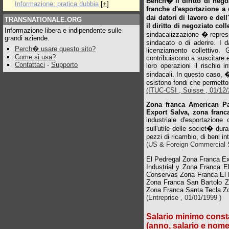
Bench� il diritto di negoz
Informazione: pratica dubbia
[
+
]
franche d'esportazione a 
dai datori di lavoro e de
TRANSNATIONALE.ORG
il diritto di negoziato col
Informazione libera e indipendente sulle
sindacalizzazione � repress
grandi aziende.
sindacato o di aderire. I d
Perch� usare questo sito?
licenziamento collettivo. 
Come si usa?
contribuiscono a suscitare 
Contattaci
-
Supporto
loro operazioni il rischio i
sindacali. In questo caso, 
esistono fondi che permetton
(ITUC-CSI , Suisse , 01/12/2
Zona franca American Pa
Export Salva, zona franc
industriale d'esportazione
sull'utile delle societ� dur
pezzi di ricambio, di beni i
(US & Foreign Commercial Se
El Pedregal Zona Franca Ex
Industrial y Zona Franca 
Conservas Zona Franca El P
Zona Franca San Bartolo 
Zona Franca Santa Tecla Z
(Entreprise , 01/01/1999 )
Salario minimo const
(anno, salario e nome