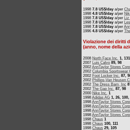
1998
7.8 US$/day
a/per
Ch
1998
4.8 US$/day
a/per
Nik
1998
7.8 US$/day
a/per
Liz
1998
7.8 US$/day
a/per
Les
1998
7.8 US$/day
a/per
Ann
1996
4.8 US$/day
a/per
The
Violazione dei diritti 
(anno, nome della azi
2008
North Face Inc.
1, 131
2007
Luis Calvo
89, 98
2002
AnnTaylor Stores Corp
2002
Columbia Sportswear 
2002
Foot Locker Inc.
87, 9
2002
Phillips-Van Heusen C
2002
The Dress Barn, Inc
8
2002
The Gap Inc.
87, 98
2000
Nike Inc.
1
1998
Adidas AG
1, 26, 100,
1998
AnnTaylor Stores Corp
1998
AnnTaylor Stores Corp
1998
AnnTaylor Stores Corp
1998
AnnTaylor Stores Corp
1998
Chaus
1
1998
Chaus
100, 111
1998
Chaus
29, 105