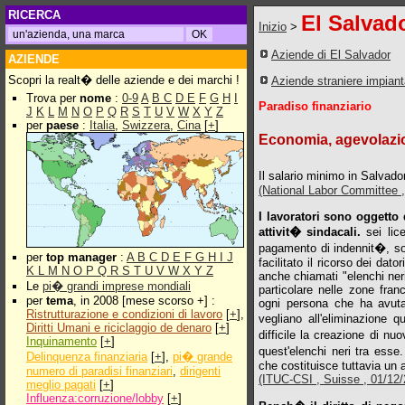
RICERCA
El Salvad
Inizio
>
Aziende di El Salvador
AZIENDE
Scopri la realt� delle aziende e dei marchi !
Aziende straniere impian
Trova per
nome
:
0-9
A
B
C
D
E
F
G
H
I
Paradiso finanziario
J
K
L
M
N
O
P
Q
R
S
T
U
V
W
X
Y
Z
per
paese
:
Italia
,
Swizzera
,
Cina
[
+
]
Economia, agevolazion
Il salario minimo in Salvador
(National Labor Committee ,
I lavoratori sono oggetto 
attivit� sindacali.
sei lice
pagamento di indennit�, son
per
top manager
:
A
B
C
D
E
F
G
H
I
J
facilitato il ricorso dei dato
K
L
M
N
O
P
Q
R
S
T
U
V
W
X
Y
Z
anche chiamati "elenchi neri
Le
pi� grandi imprese mondiali
particolare nelle zone fran
per
tema
, in 2008 [mese scorso +] :
ogni persona che ha avuta 
Ristrutturazione e condizioni di lavoro
[
+
],
vegliano all'eliminazione 
Diritti Umani e riciclaggio de denaro
[
+
]
difficile la creazione di n
Inquinamento
[
+
]
quest'elenchi neri tra ess
Delinquenza finanziaria
[
+
],
pi� grande
che costituisce tuttavia un
numero di paradisi finanziari
,
dirigenti
(ITUC-CSI , Suisse , 01/12/2
meglio pagati
[
+
]
Influenza:corruzione/lobby
[
+
]