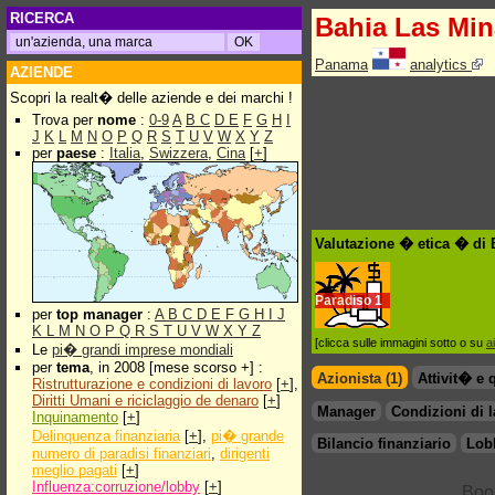
RICERCA
Bahia Las Min
Panama
analytics
AZIENDE
Scopri la realt� delle aziende e dei marchi !
Trova per
nome
:
0-9
A
B
C
D
E
F
G
H
I
J
K
L
M
N
O
P
Q
R
S
T
U
V
W
X
Y
Z
per
paese
:
Italia
,
Swizzera
,
Cina
[
+
]
Valutazione � etica � di
Paradiso
1
per
top manager
:
A
B
C
D
E
F
G
H
I
J
K
L
M
N
O
P
Q
R
S
T
U
V
W
X
Y
Z
[clicca sulle immagini sotto o su
a
Le
pi� grandi imprese mondiali
per
tema
, in 2008 [mese scorso +] :
Azionista (1)
Attivit� e 
Ristrutturazione e condizioni di lavoro
[
+
],
Diritti Umani e riciclaggio de denaro
[
+
]
Manager
Condizioni di 
Inquinamento
[
+
]
Delinquenza finanziaria
[
+
],
pi� grande
Bilancio finanziario
Lob
numero di paradisi finanziari
,
dirigenti
meglio pagati
[
+
]
Influenza:corruzione/lobby
[
+
]