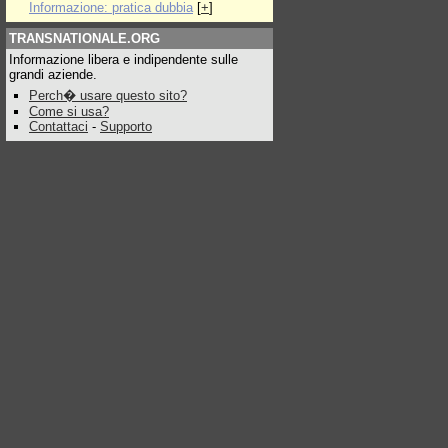
Informazione: pratica dubbia
[
+
]
TRANSNATIONALE.ORG
Informazione libera e indipendente sulle
grandi aziende.
Perch� usare questo sito?
Come si usa?
Contattaci
-
Supporto