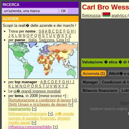
RICERCA
Carl Bro Wess
Bielorussia
analytics
AZIENDE
Scopri la realt� delle aziende e dei marchi !
Trova per
nome
:
0-9
A
B
C
D
E
F
G
H
I
J
K
L
M
N
O
P
Q
R
S
T
U
V
W
X
Y
Z
per
paese
:
Italia
,
Swizzera
,
Cina
[
+
]
Valutazione � etica � di
Azionista (1)
Attivit� e 
per
top manager
:
A
B
C
D
E
F
G
H
I
J
Manager
Condizioni di 
K
L
M
N
O
P
Q
R
S
T
U
V
W
X
Y
Z
Bilancio finanziario
Lob
Le
pi� grandi imprese mondiali
per
tema
, in 2008 [mese scorso +] :
Ristrutturazione e condizioni di lavoro
[
+
],
Diritti Umani e riciclaggio de denaro
[
+
]
Inquinamento
[
+
]
tradurre questa pagina
Delinquenza finanziaria
[
+
],
pi� grande
numero di paradisi finanziari
,
dirigenti
meglio pagati
[
+
]
Influenza:corruzione/lobby
[
+
]