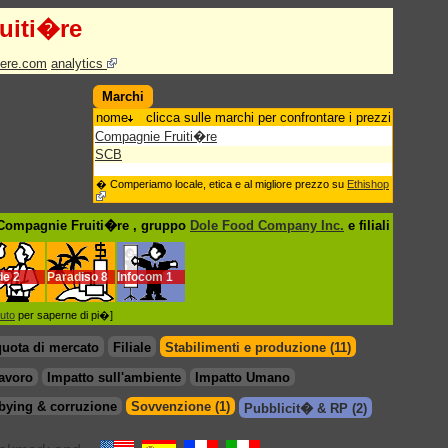
uiti�re
iere.com
analytics
Marchi
nome
clicca sulle marchi per confrontare i prezzi
Compagnie Fruiti�re
SCB
� Comperiamo locale, etica e al migliore prezzo su
Ethishop
 Compagnie Fruiti�re , gruppo
Dole Food Company Inc.
e filiali
de
2
Paradiso
8
Infocom
1
iuto
per saperne di pi�]
quota di mercato
Filiale
Stabilimenti e produzione (11)
lavoro
Impatto sull'ambiente
Impatto Umano
bying & corruzione
Sovvenzione (1)
Pubblicit� & RP (2)