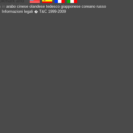
a in
arabo
cinese
olandese
tedesco
giapponese
coreano
russo
Informazioni legali
� T&C 1999-2009