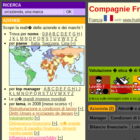
RICERCA
Compagnie Fr
Francia
web
www.fruit
AZIENDE
Scopri la realt� delle aziende e dei marchi !
Trova per
nome
:
0-9
A
B
C
D
E
F
G
H
I
J
K
L
M
N
O
P
Q
R
S
T
U
V
W
X
Y
Z
per
paese
:
Italia
,
Swizzera
,
Cina
[
+
]
Valutazione � etica � di
Lavoro
7
Inquinamen-
Fro
per
top manager
:
A
B
C
D
E
F
G
H
I
J
to
4
K
L
M
N
O
P
Q
R
S
T
U
V
W
X
Y
Z
Le
pi� grandi imprese mondiali
[clicca sulle immagini sotto o su
a
per
tema
, in 2008 [mese scorso +] :
Ristrutturazione e condizioni di lavoro
[
+
],
Azionista (2)
Attivit� e 
Diritti Umani e riciclaggio de denaro
[
+
]
Inquinamento
[
+
]
Manager
Condizioni di 
Delinquenza finanziaria
[
+
],
pi� grande
Bilancio finanziario
Lob
numero di paradisi finanziari
,
dirigenti
meglio pagati
[
+
]
Influenza:corruzione/lobby
[
+
]