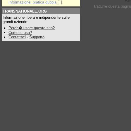
Informazione: pratica dubbia
[
+
]
tradurre questa pagin
TRANSNATIONALE.ORG
Informazione libera e indipendente sulle
grandi aziende.
Perch� usare questo sito?
Come si usa?
Contattaci
-
Supporto