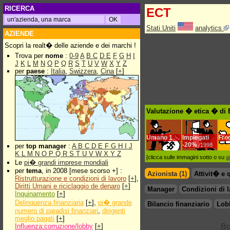
RICERCA
ECT
Stati Uniti
analytics
AZIENDE
Scopri la realt� delle aziende e dei marchi !
Trova per
nome
:
0-9
A
B
C
D
E
F
G
H
I
J
K
L
M
N
O
P
Q
R
S
T
U
V
W
X
Y
Z
per
paese
:
Italia
,
Swizzera
,
Cina
[
+
]
Valutazione � etica � di
Umano
1
Impiegati
Fro
-
20%
/1998
per
top manager
:
A
B
C
D
E
F
G
H
I
J
K
L
M
N
O
P
Q
R
S
T
U
V
W
X
Y
Z
[clicca sulle immagini sotto o su
a
Le
pi� grandi imprese mondiali
per
tema
, in 2008 [mese scorso +] :
Azionista (1)
Attivit� e 
Ristrutturazione e condizioni di lavoro
[
+
],
Diritti Umani e riciclaggio de denaro
[
+
]
Manager
Condizioni di 
Inquinamento
[
+
]
Delinquenza finanziaria
[
+
],
pi� grande
Bilancio finanziario
Lob
numero di paradisi finanziari
,
dirigenti
meglio pagati
[
+
]
Influenza:corruzione/lobby
[
+
]