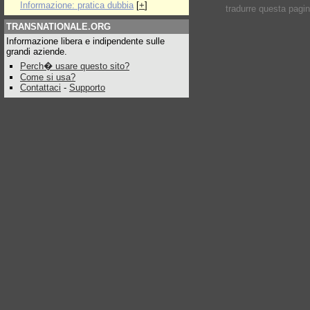
Informazione: pratica dubbia
[
+
]
tradurre questa pagi
TRANSNATIONALE.ORG
Informazione libera e indipendente sulle
grandi aziende.
Perch� usare questo sito?
Come si usa?
Contattaci
-
Supporto