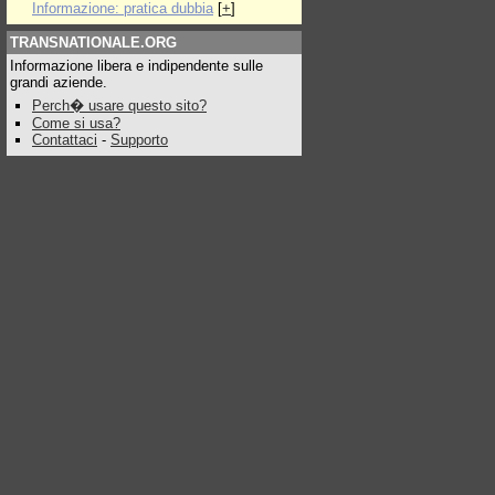
Informazione: pratica dubbia
[
+
]
TRANSNATIONALE.ORG
Informazione libera e indipendente sulle
grandi aziende.
Perch� usare questo sito?
Come si usa?
Contattaci
-
Supporto