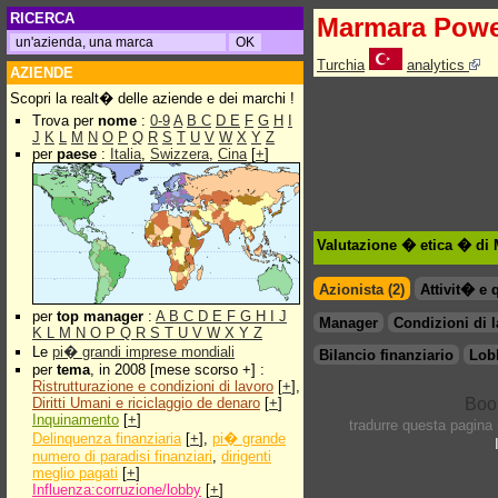
RICERCA
Marmara Pow
Turchia
analytics
AZIENDE
Scopri la realt� delle aziende e dei marchi !
Trova per
nome
:
0-9
A
B
C
D
E
F
G
H
I
J
K
L
M
N
O
P
Q
R
S
T
U
V
W
X
Y
Z
per
paese
:
Italia
,
Swizzera
,
Cina
[
+
]
Valutazione � etica � di
Azionista (2)
Attivit� e 
per
top manager
:
A
B
C
D
E
F
G
H
I
J
Manager
Condizioni di 
K
L
M
N
O
P
Q
R
S
T
U
V
W
X
Y
Z
Le
pi� grandi imprese mondiali
Bilancio finanziario
Lob
per
tema
, in 2008 [mese scorso +] :
Ristrutturazione e condizioni di lavoro
[
+
],
Diritti Umani e riciclaggio de denaro
[
+
]
Inquinamento
[
+
]
tradurre questa pagina
Delinquenza finanziaria
[
+
],
pi� grande
numero di paradisi finanziari
,
dirigenti
meglio pagati
[
+
]
Influenza:corruzione/lobby
[
+
]