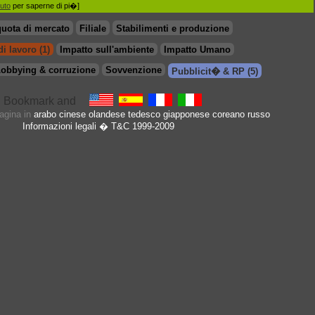
iuto
per saperne di pi�]
quota di mercato
Filiale
Stabilimenti e produzione
i lavoro (1)
Impatto sull'ambiente
Impatto Umano
obbying & corruzione
Sovvenzione
Pubblicit� & RP (5)
pagina in
arabo
cinese
olandese
tedesco
giapponese
coreano
russo
Informazioni legali
� T&C 1999-2009