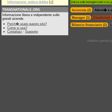
Informazione: pratica dubbia
[
+
]
[clicca sulle immagini sotto o su
a
TRANSNATIONALE.ORG
Azionista (2)
Attivit� e 
Informazione libera e indipendente sulle
Manager (1)
Condizioni d
grandi aziende.
Perch� usare questo sito?
Bilancio finanziario (2)
L
Come si usa?
Contattaci
-
Supporto
tradurre questa 