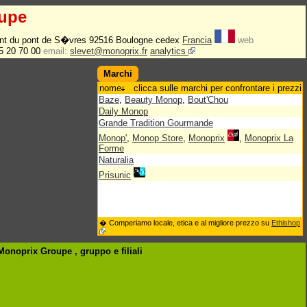
upe
int du pont de S�vres 92516 Boulogne cedex
Francia
web
5 20 70 00
email:
slevet@monoprix.fr
analytics
Marchi
nome
clicca sulle marchi per confrontare i prezzi
Baze
,
Beauty Monop
,
Bout'Chou
Daily Monop
Grande Tradition Gourmande
Monop'
,
Monop Store
,
Monoprix
,
Monoprix La
Forme
Naturalia
Prisunic
� Comperiamo locale, etica e al migliore prezzo su
Ethishop
 Monoprix Groupe , gruppo
e filiali