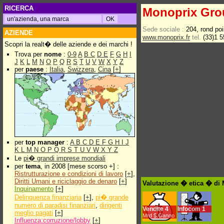
RICERCA
Monoprix Gro
Sede sociale :
204, rond po
AZIENDE
www.monoprix.fr
tel.
(33)1 5
Scopri la realt� delle aziende e dei marchi !
Trova per
nome
:
0-9
A
B
C
D
E
F
G
H
I
J
K
L
M
N
O
P
Q
R
S
T
U
V
W
X
Y
Z
per
paese
:
Italia
,
Swizzera
,
Cina
[
+
]
per
top manager
:
A
B
C
D
E
F
G
H
I
J
K
L
M
N
O
P
Q
R
S
T
U
V
W
X
Y
Z
Le
pi� grandi imprese mondiali
per
tema
, in 2008 [mese scorso +] :
Ristrutturazione e condizioni di lavoro
[
+
],
Diritti Umani e riciclaggio de denaro
[
+
]
Valutazione � etica � di
Inquinamento
[
+
]
Delinquenza finanziaria
[
+
],
pi� grande
numero di paradisi finanziari
,
dirigenti
Vendite
4
Infocom
1
meglio pagati
[
+
]
Mrd $.€/anno
Influenza:corruzione/lobby
[
+
]