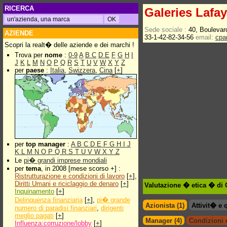
RICERCA
Galeries Lafay
Sede sociale :
40, Bouleva
AZIENDE
33-1-42-82-34-56
email:
cpa
Scopri la realt� delle aziende e dei marchi !
Trova per
nome
:
0-9
A
B
C
D
E
F
G
H
I
J
K
L
M
N
O
P
Q
R
S
T
U
V
W
X
Y
Z
per
paese
:
Italia
,
Swizzera
,
Cina
[
+
]
per
top manager
:
A
B
C
D
E
F
G
H
I
J
K
L
M
N
O
P
Q
R
S
T
U
V
W
X
Y
Z
Le
pi� grandi imprese mondiali
per
tema
, in 2008 [mese scorso +] :
Ristrutturazione e condizioni di lavoro
[
+
],
Diritti Umani e riciclaggio de denaro
[
+
]
Valutazione � etica � di 
Inquinamento
[
+
]
Delinquenza finanziaria
[
+
],
pi� grande
Azionista (1)
Attivit� e 
numero di paradisi finanziari
,
dirigenti
meglio pagati
[
+
]
Manager (4)
Condizioni d
Influenza:corruzione/lobby
[
+
]