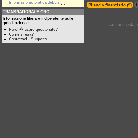
Informazione: pratica dubbia
[
+
]
Bilancio finanziario (9)
L
TRANSNATIONALE.ORG
Informazione libera e indipendente sulle
grandi aziende.
tradurre questa 
Perch� usare questo sito?
Come si usa?
Contattaci
-
Supporto