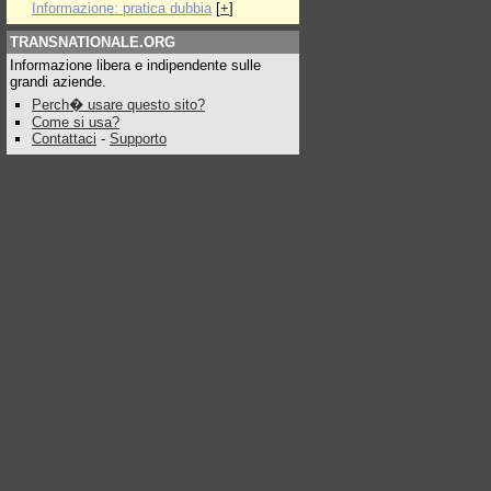
Informazione: pratica dubbia
[
+
]
TRANSNATIONALE.ORG
Informazione libera e indipendente sulle
grandi aziende.
Perch� usare questo sito?
Come si usa?
Contattaci
-
Supporto