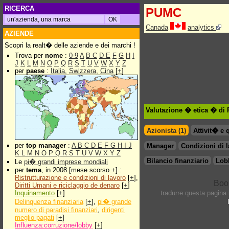
RICERCA
PUMC
Canada
analytics
AZIENDE
Scopri la realt� delle aziende e dei marchi !
Trova per
nome
:
0-9
A
B
C
D
E
F
G
H
I
J
K
L
M
N
O
P
Q
R
S
T
U
V
W
X
Y
Z
per
paese
:
Italia
,
Swizzera
,
Cina
[
+
]
Valutazione � etica � di
Azionista (1)
Attivit� e 
per
top manager
:
A
B
C
D
E
F
G
H
I
J
Manager
Condizioni di 
K
L
M
N
O
P
Q
R
S
T
U
V
W
X
Y
Z
Bilancio finanziario
Lob
Le
pi� grandi imprese mondiali
per
tema
, in 2008 [mese scorso +] :
Ristrutturazione e condizioni di lavoro
[
+
],
Diritti Umani e riciclaggio de denaro
[
+
]
Inquinamento
[
+
]
tradurre questa pagina
Delinquenza finanziaria
[
+
],
pi� grande
numero di paradisi finanziari
,
dirigenti
meglio pagati
[
+
]
Influenza:corruzione/lobby
[
+
]